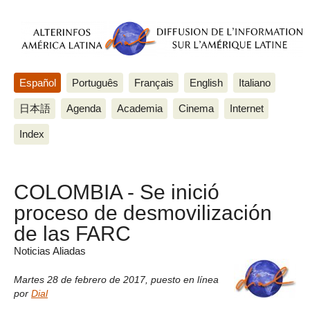
Español
Português
Français
English
Italiano
日本語
Agenda
Academia
Cinema
Internet
Index
COLOMBIA - Se inició
proceso de desmovilización
de las FARC
Noticias Aliadas
Martes 28 de febrero de 2017
,
puesto en línea
por
Dial