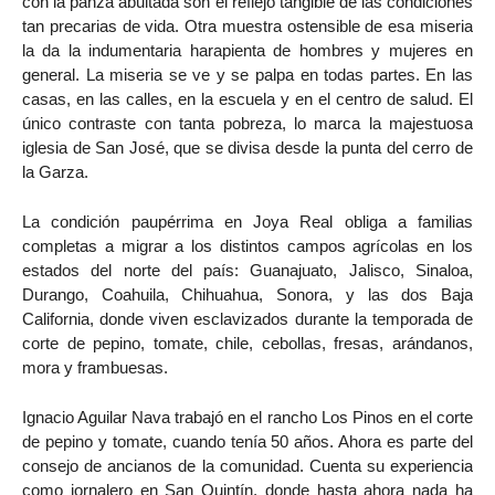
con la panza abultada son el reflejo tangible de las condiciones
tan precarias de vida. Otra muestra ostensible de esa miseria
la da la indumentaria harapienta de hombres y mujeres en
general. La miseria se ve y se palpa en todas partes. En las
casas, en las calles, en la escuela y en el centro de salud. El
único contraste con tanta pobreza, lo marca la majestuosa
iglesia de San José, que se divisa desde la punta del cerro de
la Garza.
La condición paupérrima en Joya Real obliga a familias
completas a migrar a los distintos campos agrícolas en los
estados del norte del país: Guanajuato, Jalisco, Sinaloa,
Durango, Coahuila, Chihuahua, Sonora, y las dos Baja
California, donde viven esclavizados durante la temporada de
corte de pepino, tomate, chile, cebollas, fresas, arándanos,
mora y frambuesas.
Ignacio Aguilar Nava trabajó en el rancho Los Pinos en el corte
de pepino y tomate, cuando tenía 50 años. Ahora es parte del
consejo de ancianos de la comunidad. Cuenta su experiencia
como jornalero en San Quintín, donde hasta ahora nada ha