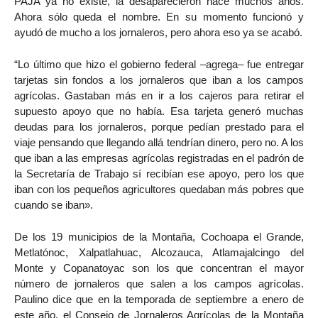
PAJA ya no existe, la desaparecieron hace muchos años.
Ahora sólo queda el nombre. En su momento funcionó y
ayudó de mucho a los jornaleros, pero ahora eso ya se acabó.
“Lo último que hizo el gobierno federal –agrega– fue entregar
tarjetas sin fondos a los jornaleros que iban a los campos
agrícolas. Gastaban más en ir a los cajeros para retirar el
supuesto apoyo que no había. Esa tarjeta generó muchas
deudas para los jornaleros, porque pedían prestado para el
viaje pensando que llegando allá tendrían dinero, pero no. A los
que iban a las empresas agrícolas registradas en el padrón de
la Secretaría de Trabajo sí recibían ese apoyo, pero los que
iban con los pequeños agricultores quedaban más pobres que
cuando se iban».
De los 19 municipios de la Montaña, Cochoapa el Grande,
Metlatónoc, Xalpatlahuac, Alcozauca, Atlamajalcingo del
Monte y Copanatoyac son los que concentran el mayor
número de jornaleros que salen a los campos agrícolas.
Paulino dice que en la temporada de septiembre a enero de
este año, el Consejo de Jornaleros Agrícolas de la Montaña