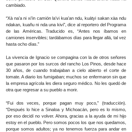
cambiado.
“Xà na’a ni xi’in camión la’vi kua’an ndu, kuátyi sakan xàa ndu
ndakan, kuañu ni nda una kivi”, dice al reportero del Programa
de las Américas. Traducido es, “Antes nos íbamos en
camiones inservibles; tardábamos días para llegar allá, tal vez
hasta ocho días.”
La vivencia de Ignacio se compagina con la de otros señores
que pasaron por los surcos del rancho Los Pinos, desde hace
30 años, de cuando trabajaban a cielo abierto el corte de
tomate. A diario los fumigaban; muchos se enfermaron sin que
la empresa agrícola les diera seguro médico. No les quedó de
otra que regresar a su pueblo a morir.
“Fui dos veces, porque pagan muy poco,” (traducción).
“Después lo hice a Sinaloa y Michoacán, pero es lo mismo,
por eso decidí no volver. Ahora, gracias a la ayuda de mi hijo
estoy en el pueblo. Pero somos pocos los que nos quedamos,
porque somos adultos; ya no tenemos fuerza para andar en