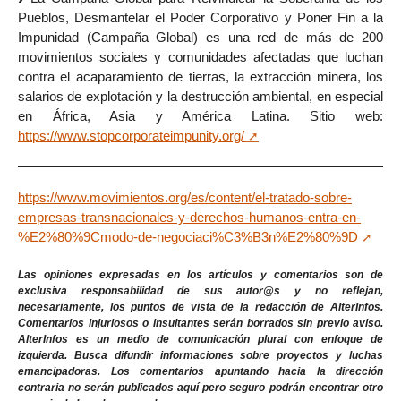
Pueblos, Desmantelar el Poder Corporativo y Poner Fin a la
Impunidad (Campaña Global) es una red de más de 200
movimientos sociales y comunidades afectadas que luchan
contra el acaparamiento de tierras, la extracción minera, los
salarios de explotación y la destrucción ambiental, en especial
en África, Asia y América Latina. Sitio web:
https://www.stopcorporateimpunity.org/
https://www.movimientos.org/es/content/el-tratado-sobre-
empresas-transnacionales-y-derechos-humanos-entra-en-
%E2%80%9Cmodo-de-negociaci%C3%B3n%E2%80%9D
Las opiniones expresadas en los artículos y comentarios son de
exclusiva responsabilidad de sus autor@s y no reflejan,
necesariamente, los puntos de vista de la redacción de AlterInfos.
Comentarios injuriosos o insultantes serán borrados sin previo aviso.
AlterInfos es un medio de comunicación plural con enfoque de
izquierda. Busca difundir informaciones sobre proyectos y luchas
emancipadoras. Los comentarios apuntando hacia la dirección
contraria no serán publicados aquí pero seguro podrán encontrar otro