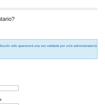
tario?
ribución sólo aparecerá una vez validada por un/a administrador/a
o