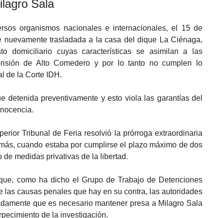
ilagro Sala
versos organismos nacionales e internacionales, el 15 de
e nuevamente trasladada a la casa del dique La Ciénaga,
o domiciliario cuyas características se asimilan a las
risión de Alto Comedero y por lo tanto no cumplen lo
l de la Corte IDH.
ue detenida preventivamente y esto viola las garantías del
inocencia.
erior Tribunal de Feria resolvió la prórroga extraordinaria
o más, cuando estaba por cumplirse el plazo máximo de dos
o de medidas privativas de la libertad.
 que, como ha dicho el Grupo de Trabajo de Detenciones
e las causas penales que hay en su contra, las autoridades
cuadamente que es necesario mantener presa a Milagro Sala
rpecimiento de la investigación.