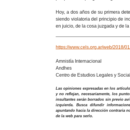
Hoy, a dos años de su primera deten
siendo violatoria del principio de i
en juicio, de la cosa juzgada y de l
https://www.cels.org.ar/web/2018/01
Amnistía Internacional
Andhes
Centro de Estudios Legales y Soci
Las opiniones expresadas en los artícul
y no reflejan, necesariamente, los punto
insultantes serán borrados sin previo av
izquierda. Busca difundir informacio
apuntando hacia la dirección contraria n
de la web para serlo.