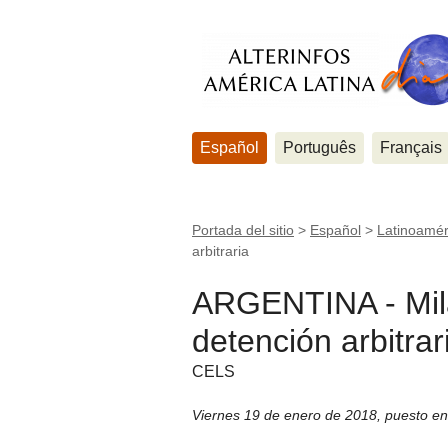
Español
Português
Français
Portada del sitio
>
Español
>
Latinoamér
arbitraria
ARGENTINA - Mila
detención arbitrar
CELS
Viernes 19 de enero de 2018
,
puesto en