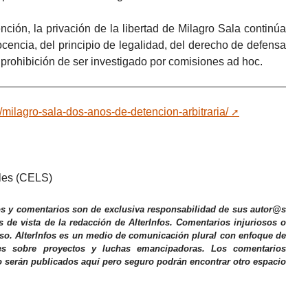
ción, la privación de la libertad de Milagro Sala continúa
nocencia, del principio de legalidad, del derecho de defensa
a prohibición de ser investigado por comisiones ad hoc.
/milagro-sala-dos-anos-de-detencion-arbitraria/
ales (CELS)
os y comentarios son de exclusiva responsabilidad de sus autor@s
s de vista de la redacción de AlterInfos. Comentarios injuriosos o
iso. AlterInfos es un medio de comunicación plural con enfoque de
nes sobre proyectos y luchas emancipadoras. Los comentarios
o serán publicados aquí pero seguro podrán encontrar otro espacio