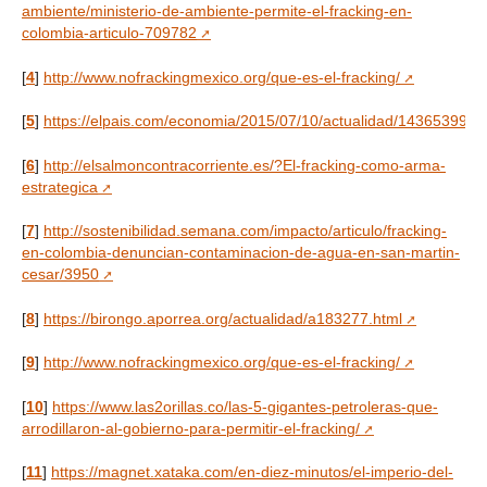
ambiente/ministerio-de-ambiente-permite-el-fracking-en-
colombia-articulo-709782
[
4
]
http://www.nofrackingmexico.org/que-es-el-fracking/
[
5
]
https://elpais.com/economia/2015/07/10/actualidad/143653999
[
6
]
http://elsalmoncontracorriente.es/?El-fracking-como-arma-
estrategica
[
7
]
http://sostenibilidad.semana.com/impacto/articulo/fracking-
en-colombia-denuncian-contaminacion-de-agua-en-san-martin-
cesar/3950
[
8
]
https://birongo.aporrea.org/actualidad/a183277.html
[
9
]
http://www.nofrackingmexico.org/que-es-el-fracking/
[
10
]
https://www.las2orillas.co/las-5-gigantes-petroleras-que-
arrodillaron-al-gobierno-para-permitir-el-fracking/
[
11
]
https://magnet.xataka.com/en-diez-minutos/el-imperio-del-