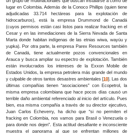
un grupo de multinacionales que buscan instalarse a como dé
lugar en Colombia. Además de la Conoco Phillips (quien tiene
adjudicadas 33.714 hectáreas para la explotación de
hidrocarburos), está la empresa Drummond de Canadá
(cuyos permisos están casi listos para realizar fracking en el
Cesar y en las inmediaciones de la Sierra Nevada de Santa
Marta donde habitan indígenas de las etnias wiwa, wayúu y
yupka). Por otra parte, la empresa Parex Resources también
de Canadá, tiene actualmente pozos convencionales en
Arauca y busca ampliar su espectro de explotación. También
están involucrados los intereses de la Exxon Mobile de
Estados Unidos, la empresa petrolera más grande del mundo
y culpable de otros tantos desastres ambientales
[
10
]
. Las dos
últimas compañías tienen “asociaciones” con Ecopetrol, la
misma empresa colombiana que hace pocos días causó un
terrible daño ambiental referenciado al inicio del artículo. Pues
bien, esa misma compañía a través de su director ejecutivo,
Juan Carlos Echeverry, ha dicho que “si no permiten el
fracking en Colombia, nos vamos para Brasil o Venezuela o
para donde nos dejen”. Esta actitud desafiante e inconsciente
muestra el panorama al que se enfrentan millones de