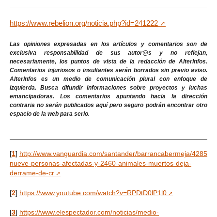
https://www.rebelion.org/noticia.php?id=241222
Las opiniones expresadas en los artículos y comentarios son de
exclusiva responsabilidad de sus autor@s y no reflejan,
necesariamente, los puntos de vista de la redacción de AlterInfos.
Comentarios injuriosos o insultantes serán borrados sin previo aviso.
AlterInfos es un medio de comunicación plural con enfoque de
izquierda. Busca difundir informaciones sobre proyectos y luchas
emancipadoras. Los comentarios apuntando hacia la dirección
contraria no serán publicados aquí pero seguro podrán encontrar otro
espacio de la web para serlo.
[
1
]
http://www.vanguardia.com/santander/barrancabermeja/428554
nueve-personas-afectadas-y-2460-animales-muertos-deja-
derrame-de-cr
[
2
]
https://www.youtube.com/watch?v=RPDtD0lP1l0
[
3
]
https://www.elespectador.com/noticias/medio-