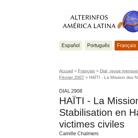
Español
Português
Français
Accueil
>
Français
>
Dial, revue mensuel
Février 2007
>
HAÏTI - La Mission des Na
DIAL 2908
HAÏTI - La Missio
Stabilisation en 
victimes civiles
Camille Chalmers