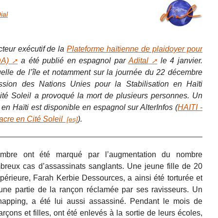
ial
teur exécutif de la
Plateforme haïtienne de plaidoyer pour
DA)
a été publié en espagnol par
Adital
le 4 janvier.
ctuelle de l’île et notamment sur la journée du 22 décembre
ssion des Nations Unies pour la Stabilisation en Haïti
té Soleil a provoqué la mort de plusieurs personnes. Un
le en Haïti est disponible en espagnol sur AlterInfos (
HAITI -
re en Cité Soleil
).
mbre ont été marqué par l’augmentation du nombre
breux cas d’assassinats sanglants. Une jeune fille de 20
périeure, Farah Kerbie Dessources, a ainsi été torturée et
une partie de la rançon réclamée par ses ravisseurs. Un
napping, a été lui aussi assassiné. Pendant le mois de
çons et filles, ont été enlevés à la sortie de leurs écoles,