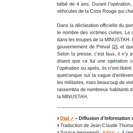
bébé de 4 ans. Durant l’opération
véhicules de la Croix Rouge qui che
Dans la déclaration officielle du p
le nombre des victimes civiles. Le 
dans les troupes de la MINUSTAH. Ils 
gouvernement de Préval
[
2
]
, et qu
Selon la presse, c’est faux, il n’y 
disent que ce fut une opération c
l’opération ou après, ils n’ont libér
quelconque sur la vague d’enlèvem
les militaires, mais beaucoup de vio
rassembla de nombreux habitants du 
la MINUSTAH.
Dial
– Diffusion d’information 
Traduction de Jean-Claude Thomas
Source (espagnol) :
Adital
, 4 ja