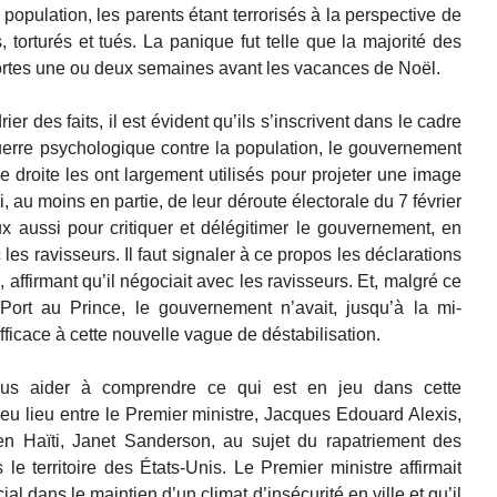
population, les parents étant terrorisés à la perspective de
és, torturés et tués. La panique fut telle que la majorité des
portes une ou deux semaines avant les vacances de Noël.
r des faits, il est évident qu’ils s’inscrivent dans le cadre
erre psychologique contre la population, le gouvernement
e droite les ont largement utilisés pour projeter une image
, au moins en partie, de leur déroute électorale du 7 février
x aussi pour critiquer et délégitimer le gouvernement, en
es ravisseurs. Il faut signaler à ce propos les déclarations
 affirmant qu’il négociait avec les ravisseurs. Et, malgré ce
 Port au Prince, le gouvernement n’avait, jusqu’à la mi-
cace à cette nouvelle vague de déstabilisation.
ous aider à comprendre ce qui est en jeu dans cette
eu lieu entre le Premier ministre, Jacques Edouard Alexis,
en Haïti, Janet Sanderson, au sujet du rapatriement des
 le territoire des États-Unis. Le Premier ministre affirmait
al dans le maintien d’un climat d’insécurité en ville et qu’il