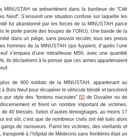
a MINUSTAH se présentèrent dans la banlieue de “Cité
is Neuf”. S’ensuivit une situation confuse sur laquelle les
lindé fut abandonné par les forces de la MINUSTAH parce
rès le porte parole des troupes de l’ONU). Une bande de la
ombé dans un piège, sans pouvoir reculer, tous ses pneus
 des hommes de la MINUSTAH (qui fuyaient, d’après l’une
euf s’empara d’une mitrailleuse M50, avec une quantité
fs. Ils déclarèrent à la presse que ces armes appartenaient
euf.
 plus de 400 soldats de la MINUSTAH, appartenant au
t à Bois Neuf pour récupérer le véhicule blindé et lancèrent
us pur style des “tontons macoutes”
[
1
]
de Duvalier ou de
s discernement et firent un nombre important de victimes.
us de 40 blessés. Selon d’autres témoignages, au moins 17
i est sûr, c’est que de nombreux civils ont été tués alors
s gangs de ravisseurs. Parmi les victimes, des vieillards et
 transporté à l’hôpital de Médecins sans frontières était un