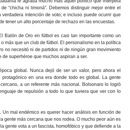
iudadanía le agrada mucho más aquel político que interpela
 de “chicha ni limoná”. Debemos distinguir mejor entre el
 verdadera intención de voto; e incluso puede ocurrir que
e tener un alto porcentaje de rechazo en las encuestas.
 El Balón de Oro en fútbol es casi tan importante como un
 más que un club de fútbol. El personalismo en la política
aro no necesitó ni de partidos ni de ningún gran movimiento
te de superhéroe que muchos aspiran a ser.
época global. Nunca dejó de ser un valor, pero ahora el
 protagónico en una era donde todo es global. La gente
cercano, a un referente más nacional. Bolsonaro lo logró
enguaje de repulsión a todo lo que tuviera que ver con lo
s. Un mal endémico es querer hacer análisis en función de
e la gente más cercana que nos rodea. O mucho peor aún es
la gente vota a un fascista, homofóbico y que defiende a la