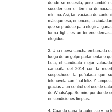
donde se necesita, pero también 
suceder con el término democra
mínimo. Así, tan vaciada de conteni
más que eso, entonces, la ciudadaní
que se produce para elegir al ganad
forma light, es un terreno demasi
elegidos.
3. Una nueva cancha embarrada de j
luego de un golpe parlamentario que
Lula, el candidato mejor valorad
campaña del 2014 con la muert
sospechoso: la puñalada que suf
telenovela con final feliz. Y tampo
gracias a un control del uso de dat
de WhatsApp. Se mire por donde se
en condiciones limpias.
4. Cuando gana lo auténtico y no l