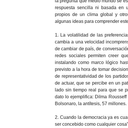
la pregunta que medio mundo se está
respuesta sencilla ni basada en u
propios de un clima global y otr
algunas ideas para comprender est
1. La volatilidad de las preferenci
cambia a una velocidad incomprens
de cambiar de país, de conversación
redes sociales permiten creer q
instalando como marco lógico hast
previsto a la hora de tomar decision
de representatividad de los partid
de actuar, que se percibe en un pat
lado sin tiempo real para que se 
dato lo ejemplifica: Dilma Rousseff
Bolsonaro, la antítesis, 57 millones.
2. Cuando la democracia ya es cualq
ser concebido como cualquier cosa” p