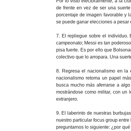
Por lo visto electoralmente, a la c
de frente en vez de ser una suerte
porcentaje de imagen favorable y la
se puede ganar elecciones a pesar d
7. El repliegue sobre el individuo.
campeonato; Messi es tan poderoso o
pisa fuerte. Es por ello que Bolson
colectivo que lo arropara. Una suer
8. Regresa el nacionalismo en la 
nacionalismo retoma un papel más
busca mucho más aferrarse a algo 
mostrándose como militar, con un l
extranjero.
9. El laberinto de nuestras burbuja
nuestro particular focus group entr
preguntarnos lo siguiente: ¿por qué 