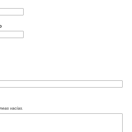
o
íneas vacías.