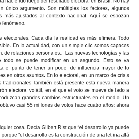
 haciendo luego del resultado electoral en Brasil. No hay
n único argumento. Son múltiples los factores, algunos
os más ajustados al contexto nacional. Aquí se esbozan
e fenómeno.
as electorales. Cada día la realidad es más efímera. Todo
ible. En la actualidad, con un simple clic somos capaces
, de relaciones personales... Las nuevas tecnologías y las
ue todo se puede modificar en un segundo. Esto se va
a el punto de tener un poder de influencia mayor de lo
es en otros asuntos. En lo electoral, en un marco de crisis
os tradicionales, también está presente esta nueva manera
rón electoral volátil, en el que el voto se mueve de lado a
produzcan grandes cambios estructurales en el medio. Un
 obtuvo casi 55 millones de votos hace cuatro años; ahora
uier cosa. Decía Gilbert Rist que “el desarrollo ya puede
orque “el desarrollo es la construcción de una letrina allá