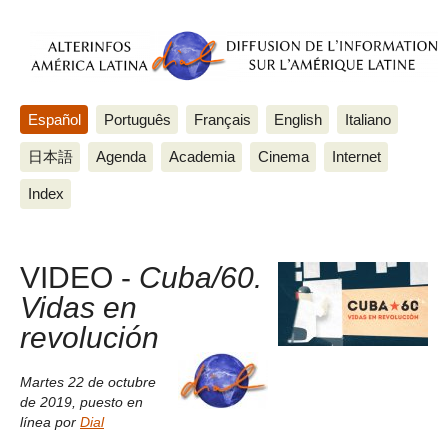
Español
Português
Français
English
Italiano
日本語
Agenda
Academia
Cinema
Internet
Index
VIDEO -
Cuba/60.
Vidas en
revolución
Martes 22 de octubre
de 2019
,
puesto en
línea por
Dial