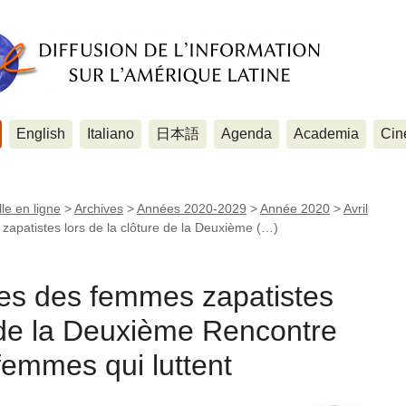
English
Italiano
日本語
Agenda
Academia
Cin
le en ligne
>
Archives
>
Années 2020-2029
>
Année 2020
>
Avril
patistes lors de la clôture de la Deuxième (…)
s des femmes zapatistes
e de la Deuxième Rencontre
femmes qui luttent