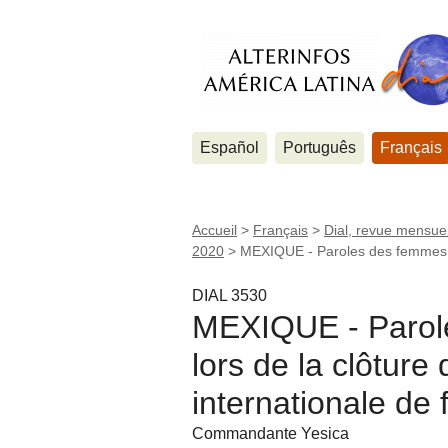
Español
Português
Français
Accueil
>
Français
>
Dial, revue mensuel
2020
>
MEXIQUE - Paroles des femmes za
DIAL 3530
MEXIQUE - Parole
lors de la clôtur
internationale de 
Commandante Yesica