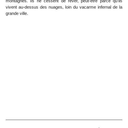
montagnes. Ils ne cessent de rêver, peut-être parce qu’ils
vivent au-dessus des nuages, loin du vacarme infernal de la
grande ville.