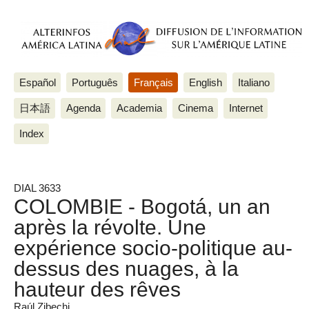
Español
Português
Français
English
Italiano
日本語
Agenda
Academia
Cinema
Internet
Index
DIAL 3633
COLOMBIE - Bogotá, un an
après la révolte. Une
expérience socio-politique au-
dessus des nuages, à la
hauteur des rêves
Raúl Zibechi