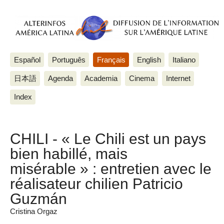
Español
Português
Français
English
Italiano
日本語
Agenda
Academia
Cinema
Internet
Index
CHILI - « Le Chili est un pays
bien habillé, mais
misérable » : entretien avec le
réalisateur chilien Patricio
Guzmán
Cristina Orgaz