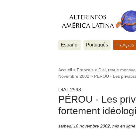
Español
Português
Français
Accueil
>
Français
>
Dial, revue mensuel
Novembre 2002
>
PÉROU - Les privatis
DIAL 2598
PÉROU - Les priv
fortement idéolog
samedi 16 novembre 2002
,
mis en lign