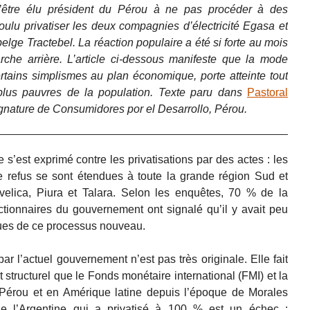
 d’être élu président du Pérou à ne pas procéder à des
voulu privatiser les deux compagnies d’électricité Egasa et
elge Tractebel. La réaction populaire a été si forte au mois
arche arrière. L’article ci-dessous manifeste que la mode
certains simplismes au plan économique, porte atteinte tout
 plus pauvres de la population. Texte paru dans
Pastoral
signature de Consumidores por el Desarrollo, Pérou.
 s’est exprimé contre les privatisations par des actes : les
de refus se sont étendues à toute la grande région Sud et
elica, Piura et Talara. Selon les enquêtes, 70 % de la
ctionnaires du gouvernement ont signalé qu’il y avait peu
iques de ce processus nouveau.
r l’actuel gouvernement n’est pas très originale. Elle fait
structurel que le Fonds monétaire international (FMI) et la
érou et en Amérique latine depuis l’époque de Morales
de l’Argentine qui a privatisé à 100 % est un échec :