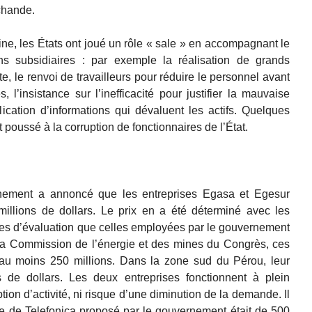
rchande.
ne, les États ont joué un rôle « sale » en accompagnant le
ons subsidiaires : par exemple la réalisation de grands
e, le renvoi de travailleurs pour réduire le personnel avant
, l’insistance sur l’inefficacité pour justifier la mauvaise
ication d’informations qui dévaluent les actifs. Quelques
t poussé à la corruption de fonctionnaires de l’État.
rnement a annoncé que les entreprises Egasa et Egesur
 millions de dollars. Le prix en a été déterminé avec les
 d’évaluation que celles employées par le gouvernement
 la Commission de l’énergie et des mines du Congrès, ces
’au moins 250 millions. Dans la zone sud du Pérou, leur
 de dollars. Les deux entreprises fonctionnent à plein
ption d’activité, ni risque d’une diminution de la demande. Il
te de Telefonica proposé par le gouvernement était de 500