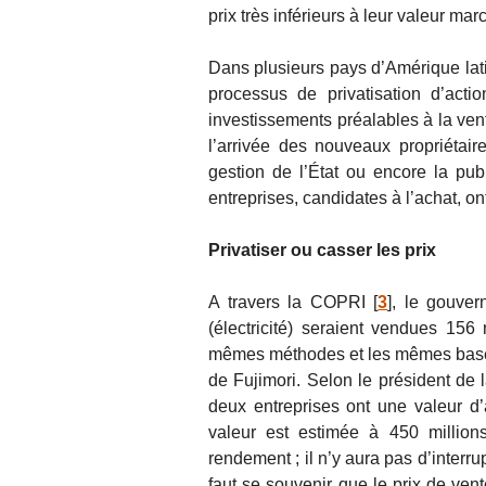
prix très inférieurs à leur valeur ma
Dans plusieurs pays d’Amérique lati
processus de privatisation d’acti
investissements préalables à la vent
l’arrivée des nouveaux propriétaires
gestion de l’État ou encore la publ
entreprises, candidates à l’achat, on
Privatiser ou casser les prix
A travers la COPRI
[
3
]
, le gouve
(électricité) seraient vendues 156
mêmes méthodes et les mêmes bases
de Fujimori. Selon le président de
deux entreprises ont une valeur d
valeur est estimée à 450 millions
rendement ; il n’y aura pas d’interru
faut se souvenir que le prix de ven