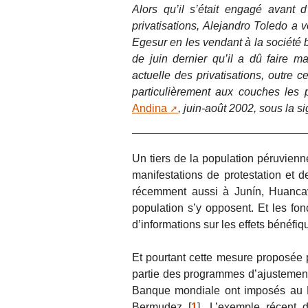
Alors qu’il s’était engagé avant
privatisations, Alejandro Toledo a 
Egesur en les vendant à la société b
de juin dernier qu’il a dû faire m
actuelle des privatisations, outre 
particulièrement aux couches les
Andina
, juin-août 2002, sous la 
Un tiers de la population péruvienne
manifestations de protestation et 
récemment aussi à Junín, Huancav
population s’y opposent. Et les fon
d’informations sur les effets bénéf
Et pourtant cette mesure proposée pa
partie des programmes d’ajustement 
Banque mondiale ont imposés au P
Bermudez
[
1
]
. L’exemple récent 