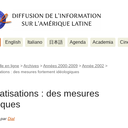
English
Italiano
日本語
Agenda
Academia
Cin
le en ligne
>
Archives
>
Années 2000-2009
>
Année 2002
>
ations : des mesures fortement idéologiques
atisations : des mesures
iques
e par
Dial