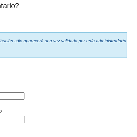
tario?
ribución sólo aparecerá una vez validada por un/a administrador/a
o