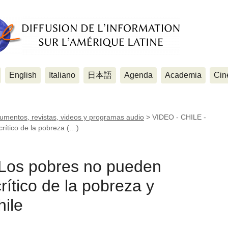
English
Italiano
日本語
Agenda
Academia
Cin
cumentos, revistas, videos y programas audio
>
VIDEO - CHILE -
crítico de la pobreza (…)
Los pobres no pueden
crítico de la pobreza y
ile