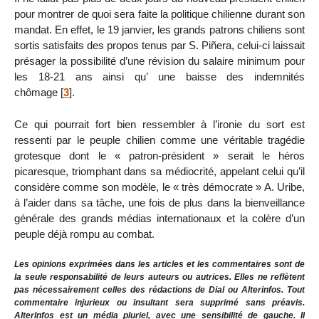
pour montrer de quoi sera faite la politique chilienne durant son
mandat. En effet, le 19 janvier, les grands patrons chiliens sont
sortis satisfaits des propos tenus par S. Piñera, celui-ci laissait
présager la possibilité d’une révision du salaire minimum pour
les 18-21 ans ainsi qu’ une baisse des indemnités
chômage
[
3
]
.
Ce qui pourrait fort bien ressembler à l’ironie du sort est
ressenti par le peuple chilien comme une véritable tragédie
grotesque dont le « patron-président » serait le héros
picaresque, triomphant dans sa médiocrité, appelant celui qu’il
considère comme son modèle, le « très démocrate » A. Uribe,
à l’aider dans sa tâche, une fois de plus dans la bienveillance
générale des grands médias internationaux et la colère d’un
peuple déjà rompu au combat.
Les opinions exprimées dans les articles et les commentaires sont de
la seule responsabilité de leurs auteurs ou autrices. Elles ne reflètent
pas nécessairement celles des rédactions de Dial ou Alterinfos. Tout
commentaire injurieux ou insultant sera supprimé sans préavis.
AlterInfos est un média pluriel, avec une sensibilité de gauche. Il