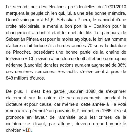
Le second tour des élections présidentielles du 17/01/2010
marquera le peuple chilien qui, lui, a une très bonne mémoire.
Donné vainqueur à 51,6, Sebastian Pinera, le candidat d’une
droite néolibérale, a mené à bon port la « Coalition pour le
changement » dont il était le chef de file. Le parcours de
Sebastián Piñera est pour le moins atypique, le brillant homme
d’affaire a fait fortune à la fin des années 70 sous la dictature
de Pinochet, possédant une bonne partie de la chaîne de
télévision « Chilevisión », un club de football et une compagnie
aérienne (Lanchile) dont les actions auraient augmenté de 36%
ces dernières semaines. Ses actifs s’élèveraient à près de
848 millions d’euros.
De plus, Il s’est bien gardé jusqu’en 1988 de s’exprimer
clairement sur la nature de ses agissements pendant la
dictature et pour cause, car même si cette année-là il a voté
« non » à la pérennité au pouvoir de Pinochet, en 1995, il s’est
prononcé en faveur de l’amnistie pour les crimes de la
dictature se disant, par ailleurs, devenu un « humaniste
chrétien »
[
1
]
.