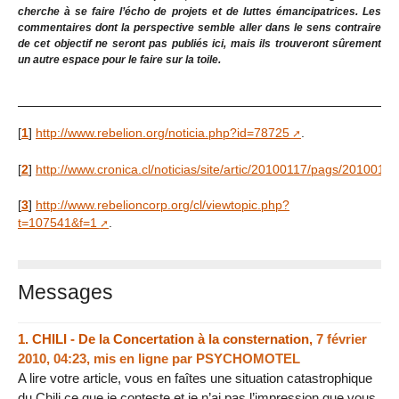
cherche à se faire l’écho de projets et de luttes émancipatrices. Les
commentaires dont la perspective semble aller dans le sens contraire
de cet objectif ne seront pas publiés ici, mais ils trouveront sûrement
un autre espace pour le faire sur la toile.
[
1
]
http://www.rebelion.org/noticia.php?id=78725
.
[
2
]
http://www.cronica.cl/noticias/site/artic/20100117/pags/201001
[
3
]
http://www.rebelioncorp.org/cl/viewtopic.php?
t=107541&f=1
.
Messages
1.
CHILI - De la Concertation à la consternation,
7 février
2010, 04:23
,
mis en ligne par
PSYCHOMOTEL
A lire votre article, vous en faîtes une situation catastrophique
du Chili ce que je conteste et je n’ai pas l’impression que vous