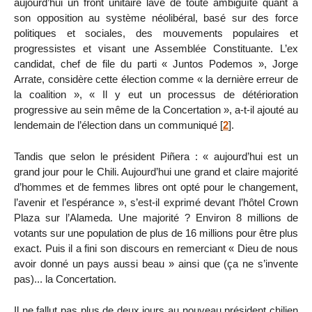
aujourd’hui un front unitaire lavé de toute ambiguïté quant à
son opposition au système néolibéral, basé sur des force
politiques et sociales, des mouvements populaires et
progressistes et visant une Assemblée Constituante. L’ex
candidat, chef de file du parti « Juntos Podemos », Jorge
Arrate, considère cette élection comme « la dernière erreur de
la coalition », « Il y eut un processus de détérioration
progressive au sein même de la Concertation », a-t-il ajouté au
lendemain de l’élection dans un communiqué
[
2
]
.
Tandis que selon le président Piñera : « aujourd’hui est un
grand jour pour le Chili. Aujourd’hui une grand et claire majorité
d’hommes et de femmes libres ont opté pour le changement,
l’avenir et l’espérance », s’est-il exprimé devant l’hôtel Crown
Plaza sur l’Alameda. Une majorité ? Environ 8 millions de
votants sur une population de plus de 16 millions pour être plus
exact. Puis il a fini son discours en remerciant « Dieu de nous
avoir donné un pays aussi beau » ainsi que (ça ne s’invente
pas)... la Concertation.
Il ne fallut pas plus de deux jours au nouveau président chilien