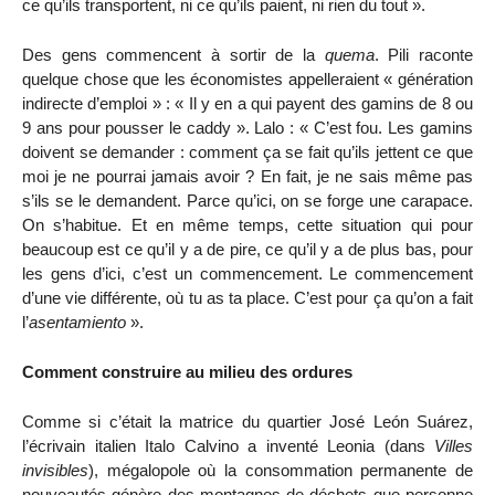
ce qu’ils transportent, ni ce qu’ils paient, ni rien du tout ».
Des gens commencent à sortir de la
quema
. Pili raconte
quelque chose que les économistes appelleraient « génération
indirecte d’emploi » : « Il y en a qui payent des gamins de 8 ou
9 ans pour pousser le caddy ». Lalo : « C’est fou. Les gamins
doivent se demander : comment ça se fait qu’ils jettent ce que
moi je ne pourrai jamais avoir ? En fait, je ne sais même pas
s’ils se le demandent. Parce qu’ici, on se forge une carapace.
On s’habitue. Et en même temps, cette situation qui pour
beaucoup est ce qu’il y a de pire, ce qu’il y a de plus bas, pour
les gens d’ici, c’est un commencement. Le commencement
d’une vie différente, où tu as ta place. C’est pour ça qu’on a fait
l’
asentamiento
».
Comment construire au milieu des ordures
Comme si c’était la matrice du quartier José León Suárez,
l’écrivain italien Italo Calvino a inventé Leonia (dans
Villes
invisibles
), mégalopole où la consommation permanente de
nouveautés génère des montagnes de déchets que personne