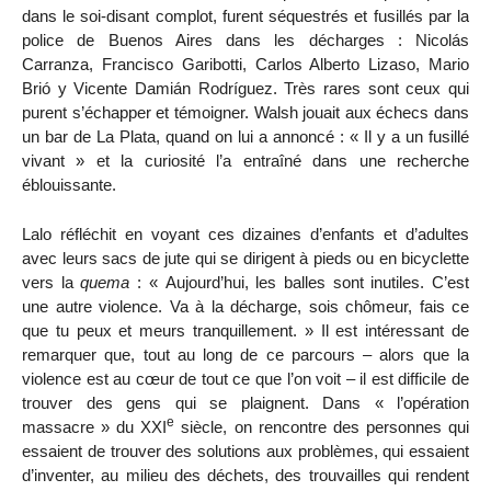
dans le soi-disant complot, furent séquestrés et fusillés par la
police de Buenos Aires dans les décharges : Nicolás
Carranza, Francisco Garibotti, Carlos Alberto Lizaso, Mario
Brió y Vicente Damián Rodríguez. Très rares sont ceux qui
purent s’échapper et témoigner. Walsh jouait aux échecs dans
un bar de La Plata, quand on lui a annoncé : « Il y a un fusillé
vivant » et la curiosité l’a entraîné dans une recherche
éblouissante.
Lalo réfléchit en voyant ces dizaines d’enfants et d’adultes
avec leurs sacs de jute qui se dirigent à pieds ou en bicyclette
vers la
quema
: « Aujourd’hui, les balles sont inutiles. C’est
une autre violence. Va à la décharge, sois chômeur, fais ce
que tu peux et meurs tranquillement. » Il est intéressant de
remarquer que, tout au long de ce parcours – alors que la
violence est au cœur de tout ce que l’on voit – il est difficile de
trouver des gens qui se plaignent. Dans « l’opération
e
massacre » du XXI
siècle, on rencontre des personnes qui
essaient de trouver des solutions aux problèmes, qui essaient
d’inventer, au milieu des déchets, des trouvailles qui rendent