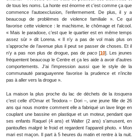
de tous les noms. La honte est énorme et c’est comme ça que
commence l’autoexclusion, l’enfermement. De plus, il y a
beaucoup de problèmes de violence familiale ». Ce qui
favorise cette violence : le machisme, le chômage et l’alcool.
« Mais le paradoxe, c’est que le quartier est en même temps
assez sûr » dit Lorena. « Il n’y a pas de vol mais plus on
s’approche de l’avenue plus il peut se passer de choses. Et il
n’y a pas non plus de drogue, pas de
paco
[
10
]
. Les jeunes
fréquentent beaucoup le Centre et ça les aide à avoir d’autres
comportements. J’ai l’impression aussi que le style de la
communauté paraguayenne favorise la prudence et n’incite
pas à aller vers la drogue ».
La maison la plus proche du lac de déchets de la
tosquera
c’est celle d’Omar et Teodora – Dori –, une jeune fille de 26
ans qui nous montre comment elle a fabriqué un lave linge en
couplant une bassine en plastique et un moteur, pendant que
ses enfants Raquel (4 ans) et Walter (2 ans) s’amusent, en
pantoufles malgré le froid et regardent l’appareil photo. « Mon
mari est maçon. Il part à 5 heures du matin et rentre à la nuit.