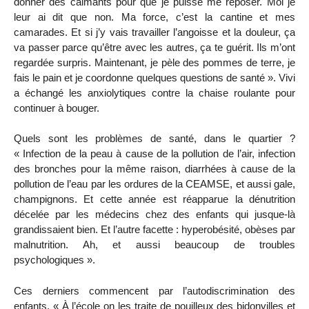
donner des calmants pour que je puisse me reposer. Moi je
leur ai dit que non. Ma force, c’est la cantine et mes
camarades. Et si j’y vais travailler l’angoisse et la douleur, ça
va passer parce qu’être avec les autres, ça te guérit. Ils m’ont
regardée surpris. Maintenant, je pèle des pommes de terre, je
fais le pain et je coordonne quelques questions de santé ». Vivi
a échangé les anxiolytiques contre la chaise roulante pour
continuer à bouger.
Quels sont les problèmes de santé, dans le quartier ?
« Infection de la peau à cause de la pollution de l’air, infection
des bronches pour la même raison, diarrhées à cause de la
pollution de l’eau par les ordures de la CEAMSE, et aussi gale,
champignons. Et cette année est réapparue la dénutrition
décelée par les médecins chez des enfants qui jusque-là
grandissaient bien. Et l’autre facette : hyperobésité, obèses par
malnutrition. Ah, et aussi beaucoup de troubles
psychologiques ».
Ces derniers commencent par l’autodiscrimination des
enfants. « À l’école on les traite de pouilleux des bidonvilles et