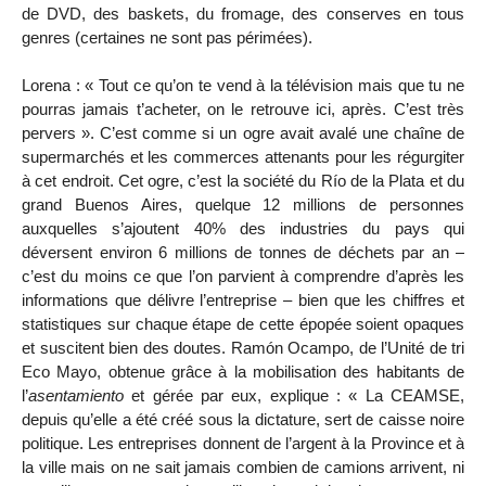
de DVD, des baskets, du fromage, des conserves en tous
genres (certaines ne sont pas périmées).
Lorena : « Tout ce qu’on te vend à la télévision mais que tu ne
pourras jamais t’acheter, on le retrouve ici, après. C’est très
pervers ». C’est comme si un ogre avait avalé une chaîne de
supermarchés et les commerces attenants pour les régurgiter
à cet endroit. Cet ogre, c’est la société du Río de la Plata et du
grand Buenos Aires, quelque 12 millions de personnes
auxquelles s’ajoutent 40% des industries du pays qui
déversent environ 6 millions de tonnes de déchets par an –
c’est du moins ce que l’on parvient à comprendre d’après les
informations que délivre l’entreprise – bien que les chiffres et
statistiques sur chaque étape de cette épopée soient opaques
et suscitent bien des doutes. Ramón Ocampo, de l’Unité de tri
Eco Mayo, obtenue grâce à la mobilisation des habitants de
l’
asentamiento
et gérée par eux, explique : « La CEAMSE,
depuis qu’elle a été créé sous la dictature, sert de caisse noire
politique. Les entreprises donnent de l’argent à la Province et à
la ville mais on ne sait jamais combien de camions arrivent, ni