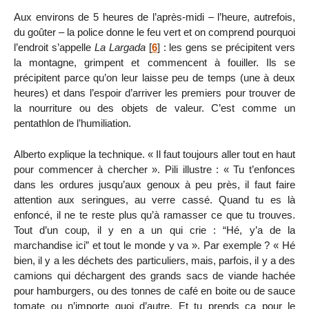
Aux environs de 5 heures de l’après-midi – l’heure, autrefois,
du goûter – la police donne le feu vert et on comprend pourquoi
l’endroit s’appelle
La Largada
[
6
]
: les gens se précipitent vers
la montagne, grimpent et commencent à fouiller. Ils se
précipitent parce qu’on leur laisse peu de temps (une à deux
heures) et dans l’espoir d’arriver les premiers pour trouver de
la nourriture ou des objets de valeur. C’est comme un
pentathlon de l’humiliation.
Alberto explique la technique. « Il faut toujours aller tout en haut
pour commencer à chercher ». Pili illustre : « Tu t’enfonces
dans les ordures jusqu’aux genoux à peu près, il faut faire
attention aux seringues, au verre cassé. Quand tu es là
enfoncé, il ne te reste plus qu’à ramasser ce que tu trouves.
Tout d’un coup, il y en a un qui crie : “Hé, y’a de la
marchandise ici” et tout le monde y va ». Par exemple ? « Hé
bien, il y a les déchets des particuliers, mais, parfois, il y a des
camions qui déchargent des grands sacs de viande hachée
pour hamburgers, ou des tonnes de café en boite ou de sauce
tomate ou n’importe quoi d’autre. Et tu prends ça pour le