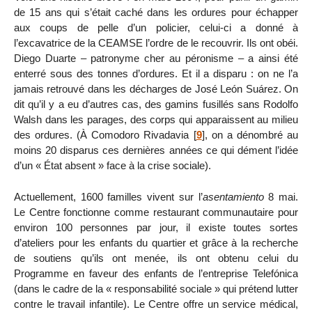
de 15 ans qui s’était caché dans les ordures pour échapper
aux coups de pelle d’un policier, celui-ci a donné à
l’excavatrice de la CEAMSE l’ordre de le recouvrir. Ils ont obéi.
Diego Duarte – patronyme cher au péronisme – a ainsi été
enterré sous des tonnes d’ordures. Et il a disparu : on ne l’a
jamais retrouvé dans les décharges de José León Suárez. On
dit qu’il y a eu d’autres cas, des gamins fusillés sans Rodolfo
Walsh dans les parages, des corps qui apparaissent au milieu
des ordures. (À Comodoro Rivadavia
[
9
]
, on a dénombré au
moins 20 disparus ces dernières années ce qui dément l’idée
d’un « État absent » face à la crise sociale).
Actuellement, 1600 familles vivent sur l’
asentamiento
8 mai.
Le Centre fonctionne comme restaurant communautaire pour
environ 100 personnes par jour, il existe toutes sortes
d’ateliers pour les enfants du quartier et grâce à la recherche
de soutiens qu’ils ont menée, ils ont obtenu celui du
Programme en faveur des enfants de l’entreprise Telefónica
(dans le cadre de la « responsabilité sociale » qui prétend lutter
contre le travail infantile). Le Centre offre un service médical,