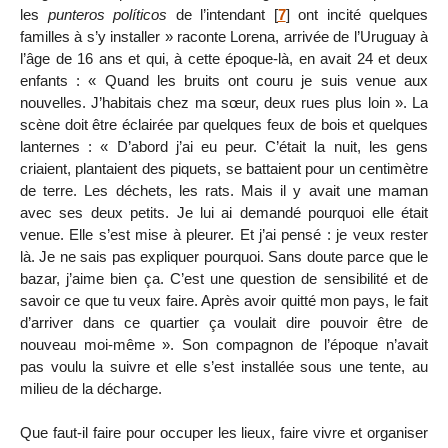
les
punteros políticos
de l’intendant
[
7
]
ont incité quelques
familles à s’y installer » raconte Lorena, arrivée de l’Uruguay à
l’âge de 16 ans et qui, à cette époque-là, en avait 24 et deux
enfants : « Quand les bruits ont couru je suis venue aux
nouvelles. J’habitais chez ma sœur, deux rues plus loin ». La
scène doit être éclairée par quelques feux de bois et quelques
lanternes : « D’abord j’ai eu peur. C’était la nuit, les gens
criaient, plantaient des piquets, se battaient pour un centimètre
de terre. Les déchets, les rats. Mais il y avait une maman
avec ses deux petits. Je lui ai demandé pourquoi elle était
venue. Elle s’est mise à pleurer. Et j’ai pensé : je veux rester
là. Je ne sais pas expliquer pourquoi. Sans doute parce que le
bazar, j’aime bien ça. C’est une question de sensibilité et de
savoir ce que tu veux faire. Après avoir quitté mon pays, le fait
d’arriver dans ce quartier ça voulait dire pouvoir être de
nouveau moi-même ». Son compagnon de l’époque n’avait
pas voulu la suivre et elle s’est installée sous une tente, au
milieu de la décharge.
Que faut-il faire pour occuper les lieux, faire vivre et organiser