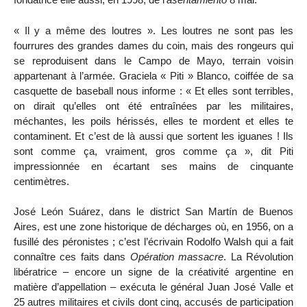
« Il y a même des loutres ». Les loutres ne sont pas les
fourrures des grandes dames du coin, mais des rongeurs qui
se reproduisent dans le Campo de Mayo, terrain voisin
appartenant à l’armée. Graciela « Piti » Blanco, coiffée de sa
casquette de baseball nous informe : « Et elles sont terribles,
on dirait qu’elles ont été entraînées par les militaires,
méchantes, les poils hérissés, elles te mordent et elles te
contaminent. Et c’est de là aussi que sortent les iguanes ! Ils
sont comme ça, vraiment, gros comme ça », dit Piti
impressionnée en écartant ses mains de cinquante
centimètres.
José León Suárez, dans le district San Martín de Buenos
Aires, est une zone historique de décharges où, en 1956, on a
fusillé des péronistes ; c’est l’écrivain Rodolfo Walsh qui a fait
connaître ces faits dans
Opération massacre
. La Révolution
libératrice – encore un signe de la créativité argentine en
matière d’appellation – exécuta le général Juan José Valle et
25 autres militaires et civils dont cinq, accusés de participation