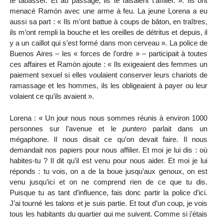
te tabasser. Et au passage, ils te faisaient t’affilier. ». Ils ont
menacé Ramón avec une arme à feu. La jeune Lorena a eu
aussi sa part : « Ils m’ont battue à coups de bâton, en traîtres,
ils m’ont rempli la bouche et les oreilles de détritus et depuis, il
y a un caillot qui s’est formé dans mon cerveau ». La police de
Buenos Aires – les « forces de l’ordre » – participait à toutes
ces affaires et Ramón ajoute : « Ils exigeaient des femmes un
paiement sexuel si elles voulaient conserver leurs chariots de
ramassage et les hommes, ils les obligeaient à payer ou leur
volaient ce qu’ils avaient ».
Lorena : « Un jour nous nous sommes réunis à environ 1000
personnes sur l’avenue et le
puntero
parlait dans un
mégaphone. Il nous disait ce qu’on devait faire. Il nous
demandait nos papiers pour nous affilier. Et moi je lui dis : où
habites-tu ? Il dit qu’il est venu pour nous aider. Et moi je lui
réponds : tu vois, on a de la boue jusqu’aux genoux, on est
venu jusqu’ici et on ne comprend rien de ce que tu dis.
Puisque tu as tant d’influence, fais donc partir la police d’ici.
J’ai tourné les talons et je suis partie. Et tout d’un coup, je vois
tous les habitants du quartier qui me suivent. Comme si j’étais