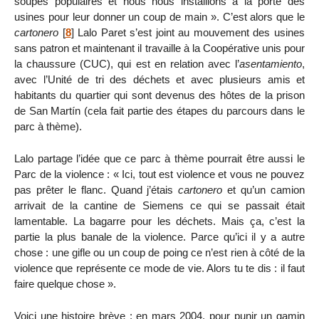
soupes populaires et nous nous installions à la porte des
usines pour leur donner un coup de main ». C’est alors que le
cartonero
[
8
]
Lalo Paret s’est joint au mouvement des usines
sans patron et maintenant il travaille à la Coopérative unis pour
la chaussure (CUC), qui est en relation avec l’
asentamiento
,
avec l’Unité de tri des déchets et avec plusieurs amis et
habitants du quartier qui sont devenus des hôtes de la prison
de San Martín (cela fait partie des étapes du parcours dans le
parc à thème).
Lalo partage l’idée que ce parc à thème pourrait être aussi le
Parc de la violence : « Ici, tout est violence et vous ne pouvez
pas prêter le flanc. Quand j’étais
cartonero
et qu’un camion
arrivait de la cantine de Siemens ce qui se passait était
lamentable. La bagarre pour les déchets. Mais ça, c’est la
partie la plus banale de la violence. Parce qu’ici il y a autre
chose : une gifle ou un coup de poing ce n’est rien à côté de la
violence que représente ce mode de vie. Alors tu te dis : il faut
faire quelque chose ».
Voici une histoire brève : en mars 2004, pour punir un gamin