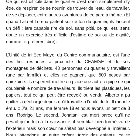
Ce qui est difficile dans le quartier c’est donc simplement d’y
être, de respirer, de se nourrir, de trouver de l’eau, de travailler,
de se déplacer, entre autres aventures de ce parc à thème. (Et
quand Lalo et Lorena parlent sur ce ton du quartier, ils lancent
un défi : être capable rire de soi, sans pitié, ce qui est, sans
doute un exercice très difficile d’estime de soi ou de dignité,
comme ils préfèrent dire).
L’Unité de tri Eco Mayo, du Centre communautaire, est l’une
des huit restantes à proximité du CEAMSE et de ses
montagnes de déchets. 43 personnes du quartier y travaillent
(une par famille) et elles ne gagnent que 500 pesos par
quinzaine. Ils espèrent mettre en place une autre équipe ce qui
doublerait le nombre de travailleurs. Ils trient les plastiques, les
papiers, tout ce qui peut être recyclé ou vendu. Alberto a pu
quitter la décharge depuis qu’il travaille à l’unité de tri. Il raconte
ému. « J’ai 21 ans, ma femme 18 et nous avons un petit de 3
ans, Rodrigo. Le second, Jonatan, est mort parce qu’il ne
pesait qu’un kilo à la naissance, il semblait bien formé vu de
l’extérieur mais son cœur ne s’était pas développé à l’intérieur.
Nous attendons un autre enfant. Avoir des enfants, ça te