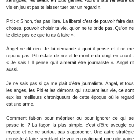
seringues, les fléaux en tous genres. Alors il faut remettre sa
vie en jeu et pas te laisser tuer par un regard ».
Piti : « Sinon, t’es pas libre. La liberté c’est de pouvoir faire des
choses, pouvoir choisir ta vie, qu’on ne te bride pas. Qu’on ne
te dicte pas ce que tu as à faire ».
Ángel ne dit rien. Je lui demande à quoi il pense et il ne me
répond pas. Piti éclate de rire et le montre du doigt en criant :
« Je sais ! Il pense qu’il aimerait être journaliste ». Ángel rit
aussi.
Je ne sais pas si ça me plaît d’être journaliste. Ángel, et tous
les anges, les Piti et les démons qui risquent leur vie, ce sont
eux les meilleurs chroniqueurs de cette époque où le regard
est une arme.
Comment fait-on pour mépriser ou pour ignorer ce qui se
passe ici ? La façon la plus simple, c’est d’être aveugle ou
myope et de ne surtout pas s’approcher. Une autre stratégie
consiste à faire semblant de voir en pratiquant une pitié vaine