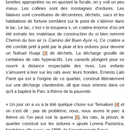
lunettes appropriées ou en ajustant la focale, on y voit un peu
mieux. Les collines sont des montagnes d’ordures. Les
falaises sont constituées de décombres, déchets, sacs et les
habitations de fortune semblent sur le point de s’abîmer dans
le lac. Le lac, c’est «
la tosquera
», un cratère énorme d’où ont
été extraits les matériaux de construction du si bien nommé
Chemin du bon air («
Camino del Buen Ayre
»). Ce cratère a
été comblé petit à petit par la pluie et les ordures pour devenir
un Nahuel Huapi
[
3
]
de déchets. La décharge grouille de
centaines de rats hyperactifs. Les canards plongent pour se
nourrir à distance respectable des rives. Les enfants
s’amusent à tirer sur les rats avec leurs frondes. Ernesto
Lalo
Paret qui est à l’origine de ce quartier, construit littéralement
sur une décharge clandestine, dit que nous entrons dans ce
qu’il a baptisé le Parc à thème de la pauvreté.
« Un jour on a vu à la télé quelque chose sur Temaiken
[
4
]
et
on s’est dit : pas de problème, nous, nous avons le parc à
thème où l’on peut voir la
quema
[
5
]
, les rats, la prison, le
quartier construit sur les ordures » ajoute Lorena Pastoriza,
fondatrice elle aussi, en 1998, de l’
asentamiento
8 mai.