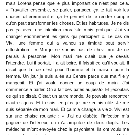
mais Lorena pense que le plus important ce n’est pas cela.
« Travailler ensemble, se parler, partager, ça te fait voir les
choses différemment et ça te permet de te rendre compte
qu’on peut transformer les choses. Et les habitudes. Je ne dis
pas ça avec une intention moraliste mais pratique. J’ai vu
changer énormément les gens qui participent ». Le cas de
Vivi, une femme qui a vaincu sa timidité peut servir
d’illustration : « Moi je ne sortais pas de chez moi. Je ne
parlais à personne. Mon mari me disait que je devais
l’attendre. Lui il sortait, il allait boire, il faisait ce qu’il voulait. Il
disait que la rue c’est pour l’homme et la maison pour la
femme. Un jour je suis allée au Centre parce que ma fille y
mangeait. Et j’ai voulu donner un coup de main. J’ai
commencé à parler. On a fait des pâtes au
pesto
. Et j’écoutais
ce qui se disait. C’était un autre monde. Je pouvais rencontrer
d’autres gens. Et tu sais, en plus, je me sentais utile. Je me
suis séparée de mon mari. Et ça m’a changé la vie ». Vivi est
sur une chaise roulante : « J’ai du diabète, l’infection m’a
gagnée de l’intérieur, on m’a amputée de deux doigts. Les
médecins m’ont envoyée chez le psychiatre. Ils ont voulu me