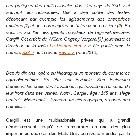
Les pratiques des multinationales dans les pays du Sud sont
souvent peu reluisantes. Dial a déjà publié des textes
dénonçant par exemple les agissements des entreprises
minières
[
1
]
et des compagnies de bateaux de croisière
[
2
]
. En
voici un sur l’un des géants mondiaux de l’agro-alimentaire,
Cargill. Cet article de William Grigsby Vergara
[
3
]
, journaliste et
directeur de la radio
La Primerísima
a été publié dans le
numéro
338
de la revue
Envío
(mai 2010).
Depuis dix ans, opère au Nicaragua un monstre du commerce
agro-alimentaire. Sa tête est invisible. Ses tentacules
détruisent les droits des travailleurs qui travaillent à la sueur de
leur front dans ses usines. Nom : Cargill : âge : 145 ans, siège
central : Minneapolis. Ernesto, un nicaraguayen, a connu ses
entrailles.
Cargill est une multinationale privée qui a grandi
démesurément jusqu’à se transformer en une des plus
importantes sociétés des États-Unis au niveau mondial par le