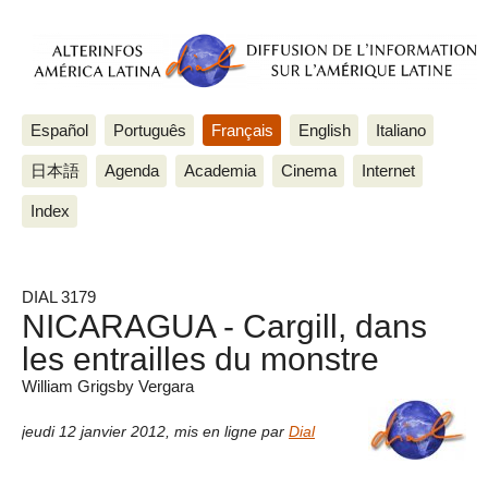
Español
Português
Français
English
Italiano
日本語
Agenda
Academia
Cinema
Internet
Index
DIAL 3179
NICARAGUA - Cargill, dans
les entrailles du monstre
William Grigsby Vergara
jeudi 12 janvier 2012
,
mis en ligne par
Dial