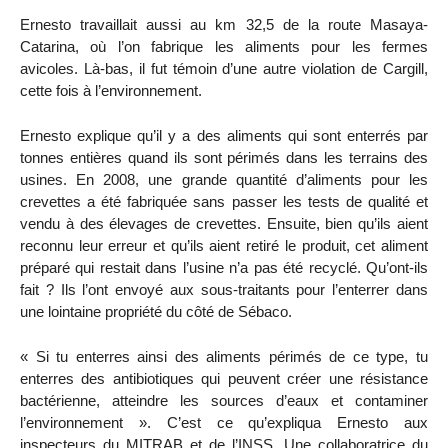
Ernesto travaillait aussi au km 32,5 de la route Masaya-
Catarina, où l’on fabrique les aliments pour les fermes
avicoles. Là-bas, il fut témoin d’une autre violation de Cargill,
cette fois à l’environnement.
Ernesto explique qu’il y a des aliments qui sont enterrés par
tonnes entières quand ils sont périmés dans les terrains des
usines. En 2008, une grande quantité d’aliments pour les
crevettes a été fabriquée sans passer les tests de qualité et
vendu à des élevages de crevettes. Ensuite, bien qu’ils aient
reconnu leur erreur et qu’ils aient retiré le produit, cet aliment
préparé qui restait dans l’usine n’a pas été recyclé. Qu’ont-ils
fait ? Ils l’ont envoyé aux sous-traitants pour l’enterrer dans
une lointaine propriété du côté de Sébaco.
« Si tu enterres ainsi des aliments périmés de ce type, tu
enterres des antibiotiques qui peuvent créer une résistance
bactérienne, atteindre les sources d’eaux et contaminer
l’environnement ». C’est ce qu’expliqua Ernesto aux
inspecteurs du MITRAB et de l’INSS. Une collaboratrice du