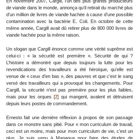
En novembre 2007, Cargill, l’un des plus grands producteurs
de viande dans le monde, annonça qu’il retirait du marché plus
d’un million de livres de viande hachée à cause d’une possible
contamination avec la bactérie E. Coli. En octobre de cette
même année, Cargill avait dû retirer plus de 800 000 livres de
viande hachée pour la même raison.
Un slogan que Cargill énonce comme une vérité suprême est
celui-ci : « la sécurité est première ». Sécurité de qui ?
L’histoire a démontré que depuis toujours la lutte pour les
revendications des travailleurs a été héroïque, qu’elle est
venue de « ceux d’en bas », des pauvres et que c’est le sang
versé des travailleurs qui a provoqué les changements. Pour
Cargill, la sécurité n’est pas première pour les plus faibles,
mais pour les orques
[
7
]
qui mangent, avalent et détruisent
depuis leurs postes de commandement.
Ernesto fait une dernière réflexion à propos de son passage
dans ce monstre sans pitié. Pour « mon curriculum de travail,
ceci est un moins, mais pour mon curriculum de vie, c’est un
plus. Je suis venu à Managua pour faire des études de