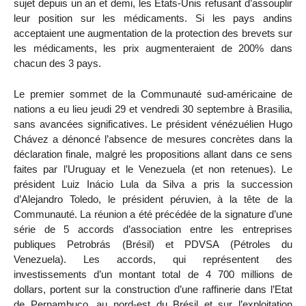
sujet depuis un an et demi, les Etats-Unis refusant d’assouplir
leur position sur les médicaments. Si les pays andins
acceptaient une augmentation de la protection des brevets sur
les médicaments, les prix augmenteraient de 200% dans
chacun des 3 pays.
Le premier sommet de la Communauté sud-américaine de
nations a eu lieu jeudi 29 et vendredi 30 septembre à Brasilia,
sans avancées significatives. Le président vénézuélien Hugo
Chávez a dénoncé l’absence de mesures concrètes dans la
déclaration finale, malgré les propositions allant dans ce sens
faites par l’Uruguay et le Venezuela (et non retenues). Le
président Luiz Inácio Lula da Silva a pris la succession
d’Alejandro Toledo, le président péruvien, à la tête de la
Communauté. La réunion a été précédée de la signature d’une
série de 5 accords d’association entre les entreprises
publiques Petrobrás (Brésil) et PDVSA (Pétroles du
Venezuela). Les accords, qui représentent des
investissements d’un montant total de 4 700 millions de
dollars, portent sur la construction d’une raffinerie dans l’Etat
de Pernambuco, au nord-est du Brésil et sur l’exploitation