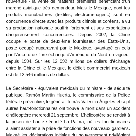
l’ouverture - la vente de matières premières bénéficiant d’un
marché asiatique très demandeur. Mais le Mexique, dont les
produits manufacturés (textiles, électroménager...) sont en
concurrence directe avec les produits chinois et coréens, a vu
sa production nationale souffrir fortement et ses exportations
dangereusement concurrencées. Depuis 2002, la Chine
occupe le poste de deuxième fournisseur des Etats-Unis,
poste occupé auparavant par le Mexique, avantagé en cela
par l’Accord de libre-échange d’Amérique du Nord en vigueur
depuis 1994. Sur les 12 992 millions de dollars d’échange
entre la Chine et le Mexique, le déficit commercial mexicain
est de 12 546 millions de dollars.
Le Secrétaire - équivalent mexicain du ministre - de sécurité
publique, Ramón Martín Huerta, le commissaire de la Police
fédérale préventive, le général Tomás Valencia Ángeles et sept
autres haut-fonctionnaires ont trouvé la mort dans un accident
d’hélicoptère mercredi 21 septembre. L’hélicoptère se rendait à
la prison de haute sécurité La Palma, où les fonctionnaires
allaient assister à la prise de fonctions des nouveaux gardiens.
Malgré les déclarations initiales du gouvernement privilégiant