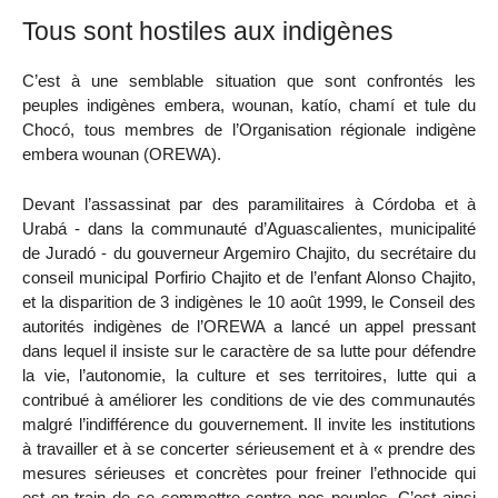
Tous sont hostiles aux indigènes
C’est à une semblable situation que sont confrontés les
peuples indigènes embera, wounan, katío, chamí et tule du
Chocó, tous membres de l’Organisation régionale indigène
embera wounan (OREWA).
Devant l’assassinat par des paramilitaires à Córdoba et à
Urabá - dans la communauté d’Aguascalientes, municipalité
de Juradó - du gouverneur Argemiro Chajito, du secrétaire du
conseil municipal Porfirio Chajito et de l’enfant Alonso Chajito,
et la disparition de 3 indigènes le 10 août 1999, le Conseil des
autorités indigènes de l’OREWA a lancé un appel pressant
dans lequel il insiste sur le caractère de sa lutte pour défendre
la vie, l’autonomie, la culture et ses territoires, lutte qui a
contribué à améliorer les conditions de vie des communautés
malgré l’indifférence du gouvernement. Il invite les institutions
à travailler et à se concerter sérieusement et à « prendre des
mesures sérieuses et concrètes pour freiner l’ethnocide qui
est en train de se commettre contre nos peuples. C’est ainsi