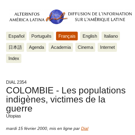
Español
Português
Français
English
Italiano
日本語
Agenda
Academia
Cinema
Internet
Index
DIAL 2354
COLOMBIE - Les populations
indigènes, victimes de la
guerre
Utopias
mardi 15 février 2000
,
mis en ligne par
Dial