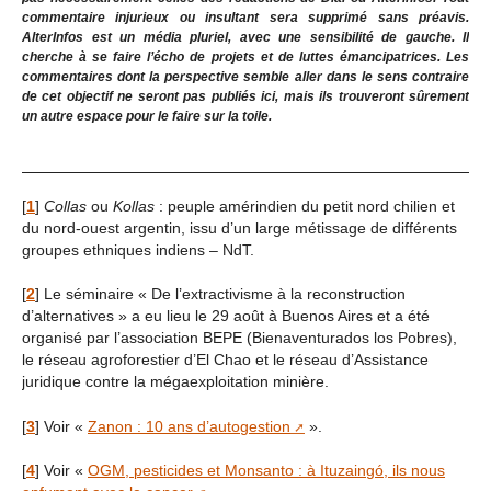
commentaire injurieux ou insultant sera supprimé sans préavis.
AlterInfos est un média pluriel, avec une sensibilité de gauche. Il
cherche à se faire l’écho de projets et de luttes émancipatrices. Les
commentaires dont la perspective semble aller dans le sens contraire
de cet objectif ne seront pas publiés ici, mais ils trouveront sûrement
un autre espace pour le faire sur la toile.
[
1
]
Collas
ou
Kollas
: peuple amérindien du petit nord chilien et
du nord-ouest argentin, issu d’un large métissage de différents
groupes ethniques indiens – NdT.
[
2
]
Le séminaire « De l’extractivisme à la reconstruction
d’alternatives » a eu lieu le 29 août à Buenos Aires et a été
organisé par l’association BEPE (Bienaventurados los Pobres),
le réseau agroforestier d’El Chao et le réseau d’Assistance
juridique contre la mégaexploitation minière.
[
3
]
Voir «
Zanon : 10 ans d’autogestion
».
[
4
]
Voir «
OGM, pesticides et Monsanto : à Ituzaingó, ils nous