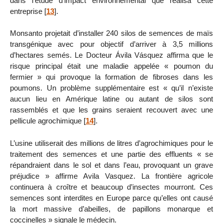
dans l’étude d’impact environnemental que réalisa cette
entreprise
[
13
]
.
Monsanto projetait d’installer 240 silos de semences de maïs
transgénique avec pour objectif d’arriver à 3,5 millions
d’hectares semés. Le Docteur Ávila Vásquez affirma que le
risque principal était une maladie appelée « poumon du
fermier » qui provoque la formation de fibroses dans les
poumons. Un problème supplémentaire est « qu’il n’existe
aucun lieu en Amérique latine ou autant de silos sont
rassemblés et que les grains seraient recouvert avec une
pellicule agrochimique
[
14
]
.
L’usine utiliserait des millions de litres d’agrochimiques pour le
traitement des semences et une partie des effluents « se
répandraient dans le sol et dans l’eau, provoquant un grave
préjudice » affirme Avila Vasquez. La frontière agricole
continuera à croître et beaucoup d’insectes mourront. Ces
semences sont interdites en Europe parce qu’elles ont causé
la mort massive d’abeilles, de papillons monarque et
coccinelles » signale le médecin.