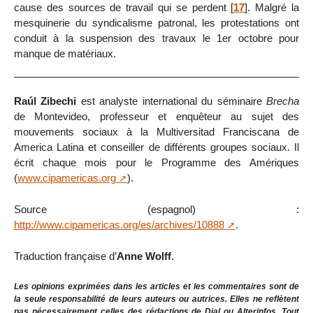
cause des sources de travail qui se perdent
[
17
]
. Malgré la
mesquinerie du syndicalisme patronal, les protestations ont
conduit à la suspension des travaux le 1er octobre pour
manque de matériaux.
Raúl Zibechi
est analyste international du séminaire
Brecha
de Montevideo, professeur et enquêteur au sujet des
mouvements sociaux à la Multiversitad Franciscana de
America Latina et conseiller de différents groupes sociaux. Il
écrit chaque mois pour le Programme des Amériques
(
www.cipamericas.org
).
Source (espagnol) :
http://www.cipamericas.org/es/archives/10888
.
Traduction française d’
Anne Wolff
.
Les opinions exprimées dans les articles et les commentaires sont de
la seule responsabilité de leurs auteurs ou autrices. Elles ne reflètent
pas nécessairement celles des rédactions de Dial ou Alterinfos. Tout