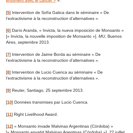
enfument avec le cancer
».
[
5
]
Intervention de Sofía Gatica dans le séminaire « De
l’extractivisme à la reconstruction d’alternatives ».
[
6
]
Darío Aranda, « Invicta, la nueva imposición de Monsanto »
[« Invicta, la nouvelle imposition de Monsanto »].
MU
, Buenos
Aires, septembre 2013.
[
7
]
Intervention de Jaime Borda au séminaire « De
l’extractivisme à la reconstruction d’alternatives ».
[
8
]
Intervention de Lucio Cuenca au séminaire « De
l’extractivisme à la reconstruction d’alternatives ».
[
9
]
Reuter, Santiago, 25 septembre 2013.
[
10
]
Données transmises par Lucio Cuenca.
[
11
]
Right Livelihood Award.
[
12
]
« Monsanto invade Malvinas Argentinas (Córdoba) »
[« Monsanto envahit Malvinas Agentinas (Córdoba) »], 22 juillet