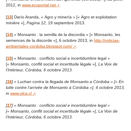
2012, in
www.ecoportal.net
.
[
13
]
Darío Aranda, « Agro y minería » [« Agro et exploitation
minière »],
Pagína 12
, 19 septembre 2013.
[
14
]
« Monsanto : la semilla de la discordia » [« Monsanto, les
semences de la discorde »], 6 octobre 2013, in
http://noticias-
ambientales-cordoba.blogspot.com/
.
[
15
]
« Monsanto : conflicto social e incertidumbre legal »
[« Monsanto, conflit social et incertitude légale »],
La Voix de
l’Intérieur, Córdoba, 6 octobre 2013.
[
16
]
« Luchan contra la llegada de Monsanto a Córdoba » [« En
lutte contre l’arrivée de Monsanto à Córdoba »], 4 octobre 2013,
in
www.olca.cl
.
[
17
]
« Monsanto : conflicto social e incertidumbre legal »
[« Monsanto, conflit social et incertitude légale »],
La Voix de
l’Intérieur, Córdoba, 6 octobre 2013.