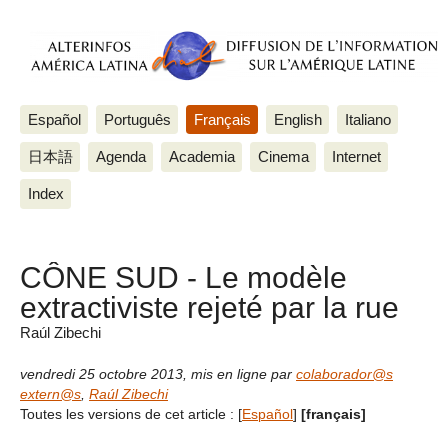
Español
Português
Français
English
Italiano
日本語
Agenda
Academia
Cinema
Internet
Index
CÔNE SUD - Le modèle
extractiviste rejeté par la rue
Raúl Zibechi
vendredi 25 octobre 2013
,
mis en ligne par
colaborador@s
extern@s
,
Raúl Zibechi
Toutes les versions de cet article :
[
Español
]
[français]