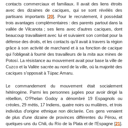
contacts commerciaux et familiaux. Il avait des liens étroits
avec des dizaines de caciques, qui se sont révélés des
partisans importants
[
20
]
. Pour le recrutement, il possédait
trois avantages complémentaires : des parents partout dans la
vallée de Vilcanota ; ses liens avec d’autres caciques, dont
beaucoup travaillaient avec lui et suivaient son combat pour la
défense des droits, et les contacts qu’il avait à travers la région
grâce à son activité de marchand et à sa fonction de cacique
qui l’obligeait à fournir des travailleurs de la
mita
aux mines de
Potosí. La résistance au mouvement avait pour base la ville de
Cuzco et la Vallée sacrée au nord de la ville, où la majorité des
caciques s’opposait à Túpac Amaru.
Le commandement du mouvement était socialement
hétérogène. Parmi les personnes jugées pour avoir dirigé la
rébellion, O’Phelan Godoy a dénombré 19 Espagnols ou
créoles, 29 métis, 17 Indiens, quatre noirs ou mulâtres, et trois
individus d’origine ethnique non déclarée. Ces gens venaient
de plus d’une dizaine de provinces différentes du Pérou, et
quelques-uns du Chili, du Río de la Plata et de l’Espagne
[
21
]
.