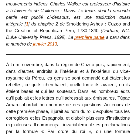
mouvements indiens. Charles Walker est professeur d’histoire
à l’Université de Californie - Davis. Le texte, dont la seconde
partie est publié ci-dessous, est une traduction quasi
intégrale
[
1
]
du chapitre 2 de
Smoldering Ashes : Cuzco and
the Creation of Republican Peru, 1780-1840
(Durham, NC,
Duke University Press, 1999). La
première partie
a paru dans
le numéro de
janvier 2013
.
À la mi-novembre, dans la région de Cuzco puis, rapidement,
dans d’autres endroits à l’intérieur et à l’extérieur du vice-
royaume du Pérou, les gens se sont demandé qui étaient les
rebelles, ce qu’ils cherchaient, quelle force ils avaient, où ils
étaient basés et qui les soutenait. Dans les nombreux édits
qu’il publiait et les lettres qu’il adressait aux émissaires, Túpac
Amaru abordait bon nombre de ces questions. Au cours de
cette première phase, il jurait au nom du roi d’expulser tous les
corregidors et les Espagnols, et d’abolir plusieurs d’institutions
exploiteuses. Il commençait invariablement ses proclamations
par la formule « Par ordre du roi », ou une formule