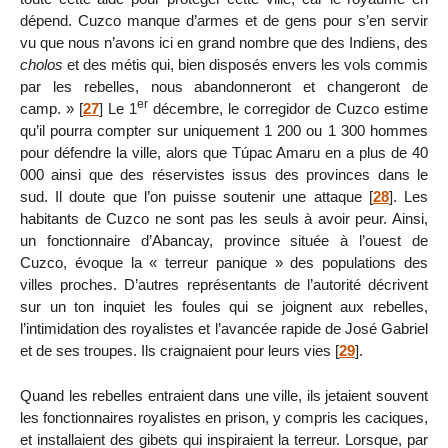
dépend. Cuzco manque d’armes et de gens pour s’en servir
vu que nous n’avons ici en grand nombre que des Indiens, des
cholos
et des métis qui, bien disposés envers les vols commis
par les rebelles, nous abandonneront et changeront de
er
camp. »
[
27
]
Le 1
décembre, le corregidor de Cuzco estime
qu’il pourra compter sur uniquement 1 200 ou 1 300 hommes
pour défendre la ville, alors que Túpac Amaru en a plus de 40
000 ainsi que des réservistes issus des provinces dans le
sud. Il doute que l’on puisse soutenir une attaque
[
28
]
. Les
habitants de Cuzco ne sont pas les seuls à avoir peur. Ainsi,
un fonctionnaire d’Abancay, province située à l’ouest de
Cuzco, évoque la « terreur panique » des populations des
villes proches. D’autres représentants de l’autorité décrivent
sur un ton inquiet les foules qui se joignent aux rebelles,
l’intimidation des royalistes et l’avancée rapide de José Gabriel
et de ses troupes. Ils craignaient pour leurs vies
[
29
]
.
Quand les rebelles entraient dans une ville, ils jetaient souvent
les fonctionnaires royalistes en prison, y compris les caciques,
et installaient des gibets qui inspiraient la terreur. Lorsque, par