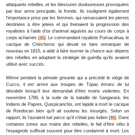
attaquants rebelles, et les blessures douloureuses provoquées
par leur arme principale, la fronde. Ils soulignent également
l’importance prise par les femmes, qui ramassaient les pierres
destinées à être jetées et qui freinaient la progression des
royalistes à l’aide d’os d’animal aiguisés au cours de corps à
corps acharnés
[
45
]
. Le commandant royaliste Pumacahua, le
cacique de Chincheros qui devait se faire remarquer de
nouveau en 1815, a aidé à faire tourner la chance aux dépens
des rebelles en adoptant la stratégie de guérilla qu’ils avaient
utilisé avec succès.
Même pendant la période grisante qui a précédé le siège de
Cuzco, il est arrivé aux troupes de Túpac Amaru de lui
désobéir lorsqu’il leur demandait d’être moins violentes. En
novembre 1780, à la suite de la bataille de Sangarará, les
Indiens de Papres, Quispicanchis, ont lapidé à mort le cacique
de Rondocan bien qu’il ait soutenu les insurgés. Selon un
rapport, ils l’auraient tué parce qu’il n’était pas indien
[
46
]
. Dans
certaines zones aux mains des rebelles, le fait d’être vêtu à
l’espagnole suffisait souvent pour être condamné à mort. Les