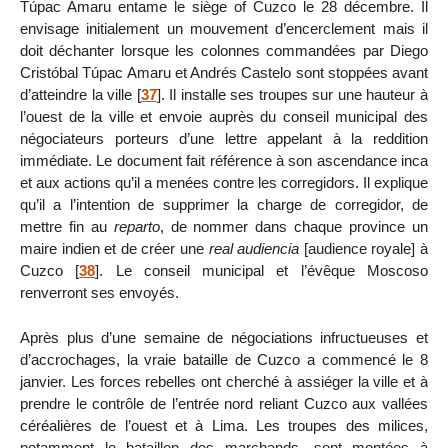
Túpac Amaru entame le siège of Cuzco le 28 décembre. Il
envisage initialement un mouvement d’encerclement mais il
doit déchanter lorsque les colonnes commandées par Diego
Cristóbal Túpac Amaru et Andrés Castelo sont stoppées avant
d’atteindre la ville
[
37
]
. Il installe ses troupes sur une hauteur à
l’ouest de la ville et envoie auprès du conseil municipal des
négociateurs porteurs d’une lettre appelant à la reddition
immédiate. Le document fait référence à son ascendance inca
et aux actions qu’il a menées contre les corregidors. Il explique
qu’il a l’intention de supprimer la charge de corregidor, de
mettre fin au
reparto
, de nommer dans chaque province un
maire indien et de créer une
real audiencia
[audience royale] à
Cuzco
[
38
]
. Le conseil municipal et l’évêque Moscoso
renverront ses envoyés.
Après plus d’une semaine de négociations infructueuses et
d’accrochages, la vraie bataille de Cuzco a commencé le 8
janvier. Les forces rebelles ont cherché à assiéger la ville et à
prendre le contrôle de l’entrée nord reliant Cuzco aux vallées
céréalières de l’ouest et à Lima. Les troupes des milices,
notamment le bataillon des marchands, sont montées à