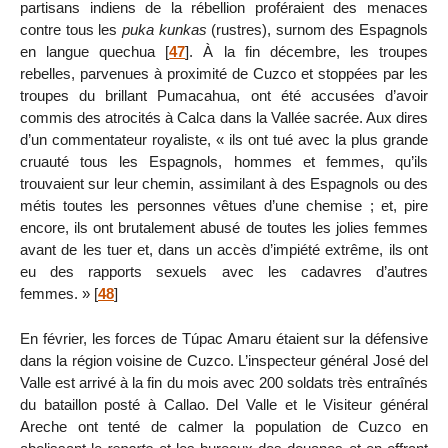
partisans indiens de la rébellion proféraient des menaces
contre tous les
puka kunkas
(rustres), surnom des Espagnols
en langue quechua
[
47
]
. À la fin décembre, les troupes
rebelles, parvenues à proximité de Cuzco et stoppées par les
troupes du brillant Pumacahua, ont été accusées d’avoir
commis des atrocités à Calca dans la Vallée sacrée. Aux dires
d’un commentateur royaliste, « ils ont tué avec la plus grande
cruauté tous les Espagnols, hommes et femmes, qu’ils
trouvaient sur leur chemin, assimilant à des Espagnols ou des
métis toutes les personnes vêtues d’une chemise ; et, pire
encore, ils ont brutalement abusé de toutes les jolies femmes
avant de les tuer et, dans un accès d’impiété extrême, ils ont
eu des rapports sexuels avec les cadavres d’autres
femmes. »
[
48
]
En février, les forces de Túpac Amaru étaient sur la défensive
dans la région voisine de Cuzco. L’inspecteur général José del
Valle est arrivé à la fin du mois avec 200 soldats très entraînés
du bataillon posté à Callao. Del Valle et le Visiteur général
Areche ont tenté de calmer la population de Cuzco en