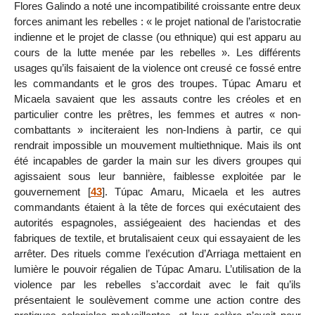
Flores Galindo a noté une incompatibilité croissante entre deux
forces animant les rebelles : « le projet national de l’aristocratie
indienne et le projet de classe (ou ethnique) qui est apparu au
cours de la lutte menée par les rebelles ». Les différents
usages qu’ils faisaient de la violence ont creusé ce fossé entre
les commandants et le gros des troupes. Túpac Amaru et
Micaela savaient que les assauts contre les créoles et en
particulier contre les prêtres, les femmes et autres « non-
combattants » inciteraient les non-Indiens à partir, ce qui
rendrait impossible un mouvement multiethnique. Mais ils ont
été incapables de garder la main sur les divers groupes qui
agissaient sous leur bannière, faiblesse exploitée par le
gouvernement
[
43
]
. Túpac Amaru, Micaela et les autres
commandants étaient à la tête de forces qui exécutaient des
autorités espagnoles, assiégeaient des haciendas et des
fabriques de textile, et brutalisaient ceux qui essayaient de les
arrêter. Des rituels comme l’exécution d’Arriaga mettaient en
lumière le pouvoir régalien de Túpac Amaru. L’utilisation de la
violence par les rebelles s’accordait avec le fait qu’ils
présentaient le soulèvement comme une action contre des