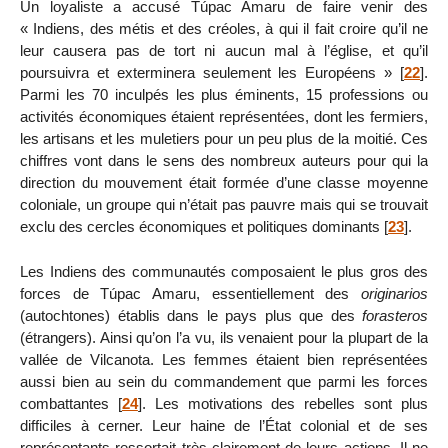
Un loyaliste a accusé Túpac Amaru de faire venir des
« Indiens, des métis et des créoles, à qui il fait croire qu’il ne
leur causera pas de tort ni aucun mal à l’église, et qu’il
poursuivra et exterminera seulement les Européens »
[
22
]
.
Parmi les 70 inculpés les plus éminents, 15 professions ou
activités économiques étaient représentées, dont les fermiers,
les artisans et les muletiers pour un peu plus de la moitié. Ces
chiffres vont dans le sens des nombreux auteurs pour qui la
direction du mouvement était formée d’une classe moyenne
coloniale, un groupe qui n’était pas pauvre mais qui se trouvait
exclu des cercles économiques et politiques dominants
[
23
]
.
Les Indiens des communautés composaient le plus gros des
forces de Túpac Amaru, essentiellement des
originarios
(autochtones) établis dans le pays plus que des
forasteros
(étrangers). Ainsi qu’on l’a vu, ils venaient pour la plupart de la
vallée de Vilcanota. Les femmes étaient bien représentées
aussi bien au sein du commandement que parmi les forces
combattantes
[
24
]
. Les motivations des rebelles sont plus
difficiles à cerner. Leur haine de l’État colonial et de ses
représentants ressortait très clairement de leurs actions. Il ne