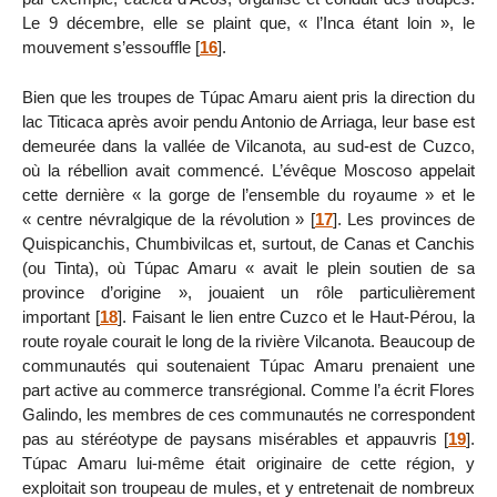
Le 9 décembre, elle se plaint que, « l’Inca étant loin », le
mouvement s’essouffle
[
16
]
.
Bien que les troupes de Túpac Amaru aient pris la direction du
lac Titicaca après avoir pendu Antonio de Arriaga, leur base est
demeurée dans la vallée de Vilcanota, au sud-est de Cuzco,
où la rébellion avait commencé. L’évêque Moscoso appelait
cette dernière « la gorge de l’ensemble du royaume » et le
« centre névralgique de la révolution »
[
17
]
. Les provinces de
Quispicanchis, Chumbivilcas et, surtout, de Canas et Canchis
(ou Tinta), où Túpac Amaru « avait le plein soutien de sa
province d’origine », jouaient un rôle particulièrement
important
[
18
]
. Faisant le lien entre Cuzco et le Haut-Pérou, la
route royale courait le long de la rivière Vilcanota. Beaucoup de
communautés qui soutenaient Túpac Amaru prenaient une
part active au commerce transrégional. Comme l’a écrit Flores
Galindo, les membres de ces communautés ne correspondent
pas au stéréotype de paysans misérables et appauvris
[
19
]
.
Túpac Amaru lui-même était originaire de cette région, y
exploitait son troupeau de mules, et y entretenait de nombreux