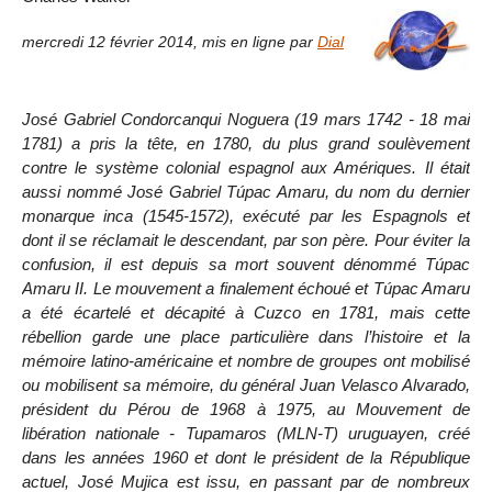
mercredi 12 février 2014
,
mis en ligne par
Dial
José Gabriel Condorcanqui Noguera (19 mars 1742 - 18 mai
1781) a pris la tête, en 1780, du plus grand soulèvement
contre le système colonial espagnol aux Amériques. Il était
aussi nommé José Gabriel Túpac Amaru, du nom du dernier
monarque inca (1545-1572), exécuté par les Espagnols et
dont il se réclamait le descendant, par son père. Pour éviter la
confusion, il est depuis sa mort souvent dénommé Túpac
Amaru II. Le mouvement a finalement échoué et Túpac Amaru
a été écartelé et décapité à Cuzco en 1781, mais cette
rébellion garde une place particulière dans l’histoire et la
mémoire latino-américaine et nombre de groupes ont mobilisé
ou mobilisent sa mémoire, du général Juan Velasco Alvarado,
président du Pérou de 1968 à 1975, au Mouvement de
libération nationale - Tupamaros (MLN-T) uruguayen, créé
dans les années 1960 et dont le président de la République
actuel, José Mujica est issu, en passant par de nombreux