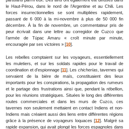
le Haut-Pérou, dans le nord de l’Argentine et au Chili. Les
forces insurrectionnelles se sont multipliées rapidement,
passant de 6 000 à la mi-novembre à plus de 50 000 fin
décembre. À la fin de novembre, un commentateur pris de
peur écrivait dans une lettre au corregidor de Cuzco que
l’armée de Túpac Amaru « croît minute par minute,
encouragée par ses victoires »
[
10
]
.
Les rebelles comptaient sur les voyageurs, essentiellement
les muletiers, et sur les soldats rapides pour le travail de
coordination et d’espionnage
[
11
]
. Les
chicherías
, tavernes qui
servaient de la bière de maïs, constituaient des lieux
importants pour les conspirations, la propagation des rumeurs
et le partage des frustrations ainsi que, pendant la rébellion,
pour les réunions stratégiques. Situées le long des différentes
routes commerciales et dans les murs de Cuzco, ces
tavernes non seulement mettaient en contact Indiens et non-
Indiens mais créaient aussi des liens entre différentes régions
grâce à la présence de voyageurs loquaces
[
12
]
. Malgré sa
rapide expansion, qui avait plongé les forces espagnoles dans