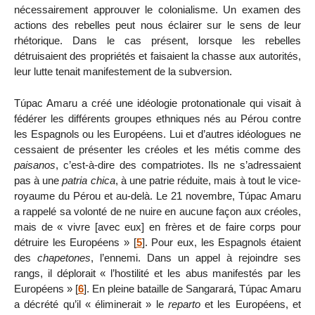
nécessairement approuver le colonialisme. Un examen des
actions des rebelles peut nous éclairer sur le sens de leur
rhétorique. Dans le cas présent, lorsque les rebelles
détruisaient des propriétés et faisaient la chasse aux autorités,
leur lutte tenait manifestement de la subversion.
Túpac Amaru a créé une idéologie protonationale qui visait à
fédérer les différents groupes ethniques nés au Pérou contre
les Espagnols ou les Européens. Lui et d’autres idéologues ne
cessaient de présenter les créoles et les métis comme des
paisanos
, c’est-à-dire des compatriotes. Ils ne s’adressaient
pas à une
patria chica
, à une patrie réduite, mais à tout le vice-
royaume du Pérou et au-delà. Le 21 novembre, Túpac Amaru
a rappelé sa volonté de ne nuire en aucune façon aux créoles,
mais de « vivre [avec eux] en frères et de faire corps pour
détruire les Européens »
[
5
]
. Pour eux, les Espagnols étaient
des
chapetones
, l’ennemi. Dans un appel à rejoindre ses
rangs, il déplorait « l’hostilité et les abus manifestés par les
Européens »
[
6
]
. En pleine bataille de Sangarará, Túpac Amaru
a décrété qu’il « éliminerait » le
reparto
et les Européens, et