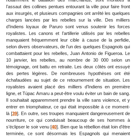
l’assaut des collines pentues entourant la ville pour faire front
aux insurgés, et plusieurs compagnies ont arrêté les quelques
charges lancées par les rebelles sur la ville. Des milliers
d’Indiens loyaux de Paruro sont venus soutenir les forces
royalistes. Les canons et l’artillerie utilisés par les rebelles
manquaient fréquemment leur cible à cause de la perfidie,
selon divers observateurs, de l’un des quelques Espagnols qui
combattaient pour les rebelles, Juan Antonio de Figueroa. Le
10 janvier, les rebelles, au nombre de 30 000 selon un
témoignage, ont battu en retraite. Les deux côtés ont essuyé
des pertes légères. De nombreuses hypothèses ont été
échafaudées au sujet de ce retournement de situation. Les
royalistes avaient placé des milliers d’Indiens en première
ligne, et Túpac Amaru a peut-être voulu éviter un bain de sang.
Il souhaitait apparemment prendre la ville sans violence, et y
entrer en triomphateur, ce qui était impossible à ce moment-
là
[
39
]
. En outre, ses troupes manquaient dangereusement de
nourriture, ce qui conduisait beaucoup de ses hommes à
s’éclipser le soir venu
[
40
]
. Bien que la rébellion était loin d’être
terminée, ce sont désormais les Espagnols qui menaient