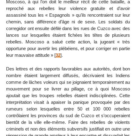
Moscoso, à qui l’on doit le meilleur récit de cette bataille, a
reproché aux rebelles leur violence gratuite et d’avoir
assassiné tous les « Espagnols » qu’ils rencontraient sur leur
chemin, sans différence d’âge ni de sexe. Les soldats du
corregidor ont ensuite défilé dans les rues de Cuzco avec des
lances sur lesquelles étaient fichées les têtes de plusieurs
rebelles. Moscoso a salué cette action, la jugeant « très
opportune pour avertir les plébéiens, et pour corriger en partie
leur mauvaise attitude »
[
32
]
.
Des lettres et des rapports favorables aux autorités, dont bon
nombre étaient largement diffusés, décrivaient les Indiens
comme de lâches voleurs qui se joignaient temporairement au
mouvement pour se livrer au pillage, ce à quoi Moscoso
ajoutait que les troupes rebelles étaient indisciplinées. Cette
interprétation visait à apaiser la panique provoquée par des
rumeurs selon lesquelles entre 50 et 100 000 rebelles
contrôlaient les provinces du sud de Cuzco et s’occuperaient
bientôt de la ville elle-même. Faire des rebelles de violents
criminels et non des éléments subversifs justifiait en outre une
répression de grande ampleur à leur encontre et dissuadait les