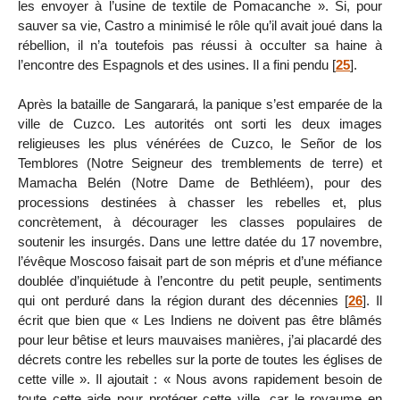
les envoyer à l’usine de textile de Pomacanche ». Si, pour
sauver sa vie, Castro a minimisé le rôle qu’il avait joué dans la
rébellion, il n’a toutefois pas réussi à occulter sa haine à
l’encontre des Espagnols et des usines. Il a fini pendu
[
25
]
.
Après la bataille de Sangarará, la panique s’est emparée de la
ville de Cuzco. Les autorités ont sorti les deux images
religieuses les plus vénérées de Cuzco, le Señor de los
Temblores (Notre Seigneur des tremblements de terre) et
Mamacha Belén (Notre Dame de Bethléem), pour des
processions destinées à chasser les rebelles et, plus
concrètement, à décourager les classes populaires de
soutenir les insurgés. Dans une lettre datée du 17 novembre,
l’évêque Moscoso faisait part de son mépris et d’une méfiance
doublée d’inquiétude à l’encontre du petit peuple, sentiments
qui ont perduré dans la région durant des décennies
[
26
]
. Il
écrit que bien que « Les Indiens ne doivent pas être blâmés
pour leur bêtise et leurs mauvaises manières, j’ai placardé des
décrets contre les rebelles sur la porte de toutes les églises de
cette ville ». Il ajoutait : « Nous avons rapidement besoin de
toute cette aide pour protéger cette ville, car le royaume en