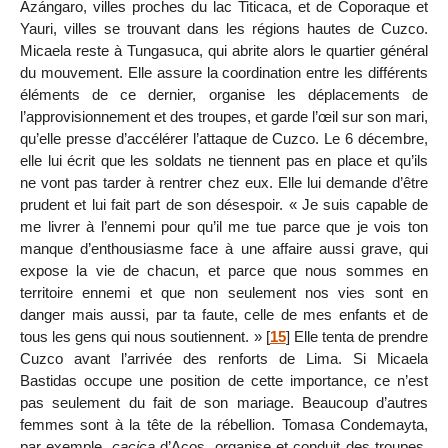
Azángaro, villes proches du lac Titicaca, et de Coporaque et
Yauri, villes se trouvant dans les régions hautes de Cuzco.
Micaela reste à Tungasuca, qui abrite alors le quartier général
du mouvement. Elle assure la coordination entre les différents
éléments de ce dernier, organise les déplacements de
l’approvisionnement et des troupes, et garde l’œil sur son mari,
qu’elle presse d’accélérer l’attaque de Cuzco. Le 6 décembre,
elle lui écrit que les soldats ne tiennent pas en place et qu’ils
ne vont pas tarder à rentrer chez eux. Elle lui demande d’être
prudent et lui fait part de son désespoir. « Je suis capable de
me livrer à l’ennemi pour qu’il me tue parce que je vois ton
manque d’enthousiasme face à une affaire aussi grave, qui
expose la vie de chacun, et parce que nous sommes en
territoire ennemi et que non seulement nos vies sont en
danger mais aussi, par ta faute, celle de mes enfants et de
tous les gens qui nous soutiennent. »
[
15
]
Elle tenta de prendre
Cuzco avant l’arrivée des renforts de Lima. Si Micaela
Bastidas occupe une position de cette importance, ce n’est
pas seulement du fait de son mariage. Beaucoup d’autres
femmes sont à la tête de la rébellion. Tomasa Condemayta,
par exemple,
cacica
d’Acos, organise et conduit des troupes.