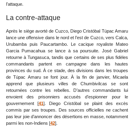
l’attaque.
La contre-attaque
Après le siège avorté de Cuzco, Diego Cristóbal Túpac Amaru
lance une offensive dans le nord et l’est de Cuzco, vers Calca,
Urubamba puis Paucartambo. Le cacique royaliste Mateo
Garcia Pumacahua se lance à sa poursuite. José Gabriel
retourne à Tungasuca, tandis que certains de ses plus fidèles
commandants partent en campagne dans les hautes
provinces du sud. À ce stade, des divisions dans les troupes
de Túpac Amaru se font jour. À la fin de janvier, Micaela
apprend que plusieurs villes de Chumbivilcas se sont
retournées contre les rebelles. D’autres commandants lui
envoient des prisonniers accusés d’espionner pour le
gouvernement
[
41
]
. Diego Cristóbal se plaint des excès
commis par ses troupes. Des sources officielles ne cachent
pas leur joie d’annoncer des désertions en masse, notamment
parmi les non-Indiens
[
42
]
.