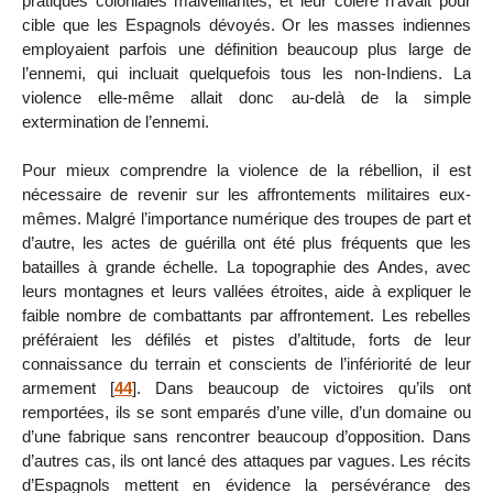
pratiques coloniales malveillantes, et leur colère n’avait pour
cible que les Espagnols dévoyés. Or les masses indiennes
employaient parfois une définition beaucoup plus large de
l’ennemi, qui incluait quelquefois tous les non-Indiens. La
violence elle-même allait donc au-delà de la simple
extermination de l’ennemi.
Pour mieux comprendre la violence de la rébellion, il est
nécessaire de revenir sur les affrontements militaires eux-
mêmes. Malgré l’importance numérique des troupes de part et
d’autre, les actes de guérilla ont été plus fréquents que les
batailles à grande échelle. La topographie des Andes, avec
leurs montagnes et leurs vallées étroites, aide à expliquer le
faible nombre de combattants par affrontement. Les rebelles
préféraient les défilés et pistes d’altitude, forts de leur
connaissance du terrain et conscients de l’infériorité de leur
armement
[
44
]
. Dans beaucoup de victoires qu’ils ont
remportées, ils se sont emparés d’une ville, d’un domaine ou
d’une fabrique sans rencontrer beaucoup d’opposition. Dans
d’autres cas, ils ont lancé des attaques par vagues. Les récits
d’Espagnols mettent en évidence la persévérance des