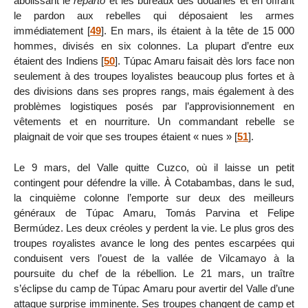
abolissant le
reparto
et les bureaux des douanes et en offrant
le pardon aux rebelles qui déposaient les armes
immédiatement
[
49
]
. En mars, ils étaient à la tête de 15 000
hommes, divisés en six colonnes. La plupart d’entre eux
étaient des Indiens
[
50
]
. Túpac Amaru faisait dès lors face non
seulement à des troupes loyalistes beaucoup plus fortes et à
des divisions dans ses propres rangs, mais également à des
problèmes logistiques posés par l’approvisionnement en
vêtements et en nourriture. Un commandant rebelle se
plaignait de voir que ses troupes étaient « nues »
[
51
]
.
Le 9 mars, del Valle quitte Cuzco, où il laisse un petit
contingent pour défendre la ville. À Cotabambas, dans le sud,
la cinquième colonne l’emporte sur deux des meilleurs
généraux de Túpac Amaru, Tomás Parvina et Felipe
Bermúdez. Les deux créoles y perdent la vie. Le plus gros des
troupes royalistes avance le long des pentes escarpées qui
conduisent vers l’ouest de la vallée de Vilcamayo à la
poursuite du chef de la rébellion. Le 21 mars, un traître
s’éclipse du camp de Túpac Amaru pour avertir del Valle d’une
attaque surprise imminente. Ses troupes changent de camp et