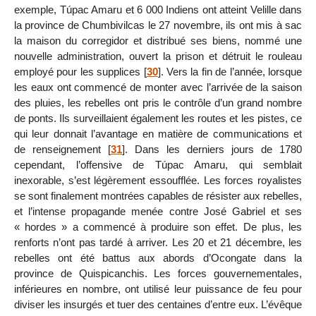
exemple, Túpac Amaru et 6 000 Indiens ont atteint Velille dans
la province de Chumbivilcas le 27 novembre, ils ont mis à sac
la maison du corregidor et distribué ses biens, nommé une
nouvelle administration, ouvert la prison et détruit le rouleau
employé pour les supplices
[
30
]
. Vers la fin de l’année, lorsque
les eaux ont commencé de monter avec l’arrivée de la saison
des pluies, les rebelles ont pris le contrôle d’un grand nombre
de ponts. Ils surveillaient également les routes et les pistes, ce
qui leur donnait l’avantage en matière de communications et
de renseignement
[
31
]
. Dans les derniers jours de 1780
cependant, l’offensive de Túpac Amaru, qui semblait
inexorable, s’est légèrement essoufflée. Les forces royalistes
se sont finalement montrées capables de résister aux rebelles,
et l’intense propagande menée contre José Gabriel et ses
« hordes » a commencé à produire son effet. De plus, les
renforts n’ont pas tardé à arriver. Les 20 et 21 décembre, les
rebelles ont été battus aux abords d’Ocongate dans la
province de Quispicanchis. Les forces gouvernementales,
inférieures en nombre, ont utilisé leur puissance de feu pour
diviser les insurgés et tuer des centaines d’entre eux. L’évêque