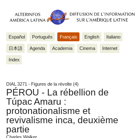
Español
Português
Français
English
Italiano
日本語
Agenda
Academia
Cinema
Internet
Index
DIAL 3271 - Figures de la révolte (4)
PÉROU - La rébellion de
Túpac Amaru :
protonationalisme et
revivalisme inca, deuxième
partie
Charles Walker