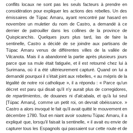
conflits locaux ne sont pas les seuls facteurs à prendre en
considération pour expliquer les actions des rebelles. Un des
émissaires de Túpac Amaru, ayant rencontré par hasard en
novembre un muletier du nom de Castro, a demandé à ce
dernier de patrouiller dans les collines de la province de
Quispicanchis. Quelques jours plus tard, las de faire la
sentinelle, Castro a décidé de se joindre aux partisans de
Túpac Amaru venus de différentes villes de la vallée de
Vilcanota. Mais il a abandonné la partie après plusieurs jours
parce que sa mule était fatiguée, et il est retourné chez lui à
Surimana, où il a été ultérieurement capturé. Quand on lui a
demandé pourquoi il s’était joint aux rebelles, « au mépris de la
légalité de notre roi catholique », il a répondu : « Parce qu’un
décret est paru qui disait qu’il n’y aurait plus de corregidores,
de
repartimientos
, de douanes ni d’
alcabala
, et qu’à lui seul
[Túpac Amaru], comme un petit roi, on devrait obéissance. »
Castro a alors invoqué le fait qu’il avait quitté le mouvement en
décembre 1780. Tout en niant avoir soutenu Túpac Amaru, il a
expliqué que, lorsqu’il faisait la sentinelle, « il avait eu envie de
capturer tous les Espagnols qui passaient sur cette route et de