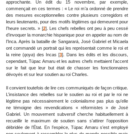
approchante. Un édit du 15 novembre, par exemple,
commençait en ces termes : « Le roi m’a ordonné de prendre
des mesures exceptionnelles contre plusieurs corregidors et
leurs lieutenants, pour des motifs légitimes qui demeurent pour
l’heure secrets. »
[
2
]
. Les chefs rebelles ont peu à peu cessé
d’invoquer la monarchie hispanique pour en appeler au nom de
l’Inca. Après la bataille de Sangarará, José Gabriel et Micaela
ont commandé un portrait qui les représentait comme le roi et
la reine (
qoya
) des Incas
[
3
]
. Dans les édits et les discours,
cependant, Túpac Amaru et les autres chefs mettaient l’accent
sur le fait que leur but était de chasser les fonctionnaires
dévoyés et sur leur soutien au roi Charles.
Il convient toutefois de lire ces communiqués de façon critique.
L’insistance des rebelles sur le soutien au roi et par le roi ne
légitime pas nécessairement le colonialisme pas plus qu’elle
ne témoigne des revendications « réformistes » de José
Gabriel. Un mouvement subversif cherche habituellement à
recueillir le maximum de soutien sans s’attirer l’opposition
débridée de l’État. En l’espèce, Túpac Amaru s’est employé
non seulement à rassembler le plus de monde possible mais