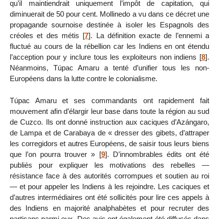
qu’il maintiendrait uniquement l’impôt de capitation, qui
diminuerait de 50 pour cent. Mollinedo a vu dans ce décret une
propagande sournoise destinée à isoler les Espagnols des
créoles et des métis
[
7
]
. La définition exacte de l’ennemi a
fluctué au cours de la rébellion car les Indiens en ont étendu
l’acception pour y inclure tous les exploiteurs non indiens
[
8
]
.
Néanmoins, Túpac Amaru a tenté d’unifier tous les non-
Européens dans la lutte contre le colonialisme.
Túpac Amaru et ses commandants ont rapidement fait
mouvement afin d’élargir leur base dans toute la région au sud
de Cuzco. Ils ont donné instruction aux caciques d’Azángaro,
de Lampa et de Carabaya de « dresser des gibets, d’attraper
les corregidors et autres Européens, de saisir tous leurs biens
que l’on pourra trouver »
[
9
]
. D’innombrables édits ont été
publiés pour expliquer les motivations des rebelles —
résistance face à des autorités corrompues et soutien au roi
— et pour appeler les Indiens à les rejoindre. Les caciques et
d’autres intermédiaires ont été sollicités pour lire ces appels à
des Indiens en majorité analphabètes et pour recruter des
partisans parmi eux. Des avis ont également été diffusés dans