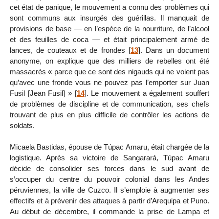
cet état de panique, le mouvement a connu des problèmes qui
sont communs aux insurgés des guérillas. Il manquait de
provisions de base — en l’espèce de la nourriture, de l’alcool
et des feuilles de coca — et était principalement armé de
lances, de couteaux et de frondes
[
13
]
. Dans un document
anonyme, on explique que des milliers de rebelles ont été
massacrés « parce que ce sont des nigauds qui ne voient pas
qu’avec une fronde vous ne pouvez pas l’emporter sur Juan
Fusil [Jean Fusil] »
[
14
]
. Le mouvement a également souffert
de problèmes de discipline et de communication, ses chefs
trouvant de plus en plus difficile de contrôler les actions de
soldats.
Micaela Bastidas, épouse de Túpac Amaru, était chargée de la
logistique. Après sa victoire de Sangarará, Túpac Amaru
décide de consolider ses forces dans le sud avant de
s’occuper du centre du pouvoir colonial dans les Andes
péruviennes, la ville de Cuzco. Il s’emploie à augmenter ses
effectifs et à prévenir des attaques à partir d’Arequipa et Puno.
Au début de décembre, il commande la prise de Lampa et