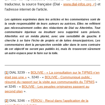
traducteur, la source française (Dial -
www.dial-infos.org
) et
l’adresse internet de l’article.
Les opinions exprimées dans les articles et les commentaires sont de
la seule responsabilité de leurs auteurs ou autrices. Elles ne reflètent
pas nécessairement celles des rédactions de Dial ou Alterinfos. Tout
commentaire injurieux ou insultant sera supprimé sans préavis.
AlterInfos est un média pluriel, avec une sensibilité de gauche. Il
cherche à se faire l’écho de projets et de luttes émancipatrices. Les
commentaires dont la perspective semble aller dans le sens contraire
de cet objectif ne seront pas publiés ici, mais ils trouveront sûrement
un autre espace pour le faire sur la toile.
[
1
]
DIAL 3239 - «
BOLIVIE - « La consultation sur le TIPNIS n’en
était pas une »
», 3240 - «
BOLIVIE - Communiqué public :
résumé du rapport sur la visite aux communautés du TIPNIS
»
et 3245 - «
BOLIVIE - Les peuples originaires passent au
second plan
».
[
2
]
DIAL 3246 - «
PÉROU - Recul dans l’application de la