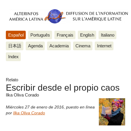
Español
Português
Français
English
Italiano
日本語
Agenda
Academia
Cinema
Internet
Index
Relato
Escribir desde el propio caos
Ilka Oliva Corado
Miércoles 27 de enero de 2016
,
puesto en línea
por
Ilka Oliva Corado