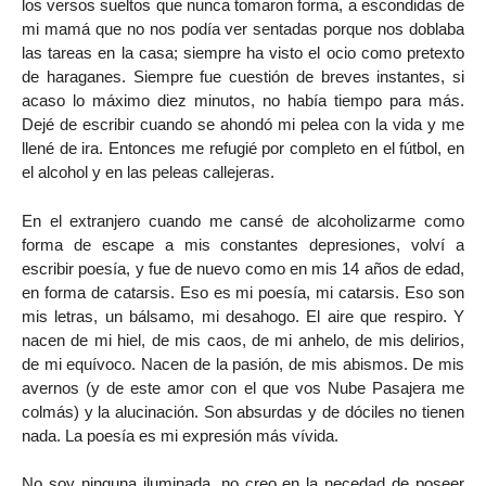
los versos sueltos que nunca tomaron forma, a escondidas de
mi mamá que no nos podía ver sentadas porque nos doblaba
las tareas en la casa; siempre ha visto el ocio como pretexto
de haraganes. Siempre fue cuestión de breves instantes, si
acaso lo máximo diez minutos, no había tiempo para más.
Dejé de escribir cuando se ahondó mi pelea con la vida y me
llené de ira. Entonces me refugié por completo en el fútbol, en
el alcohol y en las peleas callejeras.
En el extranjero cuando me cansé de alcoholizarme como
forma de escape a mis constantes depresiones, volví a
escribir poesía, y fue de nuevo como en mis 14 años de edad,
en forma de catarsis. Eso es mi poesía, mi catarsis. Eso son
mis letras, un bálsamo, mi desahogo. El aire que respiro. Y
nacen de mi hiel, de mis caos, de mi anhelo, de mis delirios,
de mi equívoco. Nacen de la pasión, de mis abismos. De mis
avernos (y de este amor con el que vos Nube Pasajera me
colmás) y la alucinación. Son absurdas y de dóciles no tienen
nada. La poesía es mi expresión más vívida.
No soy ninguna iluminada, no creo en la necedad de poseer