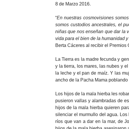
8 de Marzo 2016.
“
En nuestras cosmovisiones somos se
somos custodios ancestrales, el p
niñas que nos enseñan que dar la vi
vida para el bien de la humanidad y
Berta Cáceres al recibir el Premios
La Tierra es la madre fecunda y gen
y la tierra, los mares, las nubes y el 
la leche y el pan de maíz. Y las muj
ancho de la Pacha Mama poblando toda
Los hijos de la mala hierba les roba
pusieron vallas y alambradas de esp
hijos de la mala hierba quieren parar
silenciar el murmullo del agua. Los
ríos que van a dar en la mar, de J
hijos de la mala hierba asesinaron 