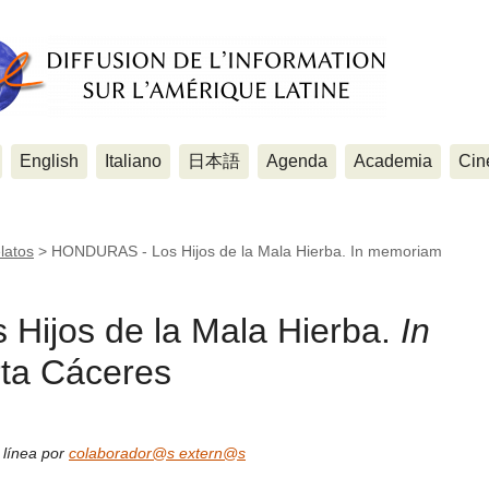
English
Italiano
日本語
Agenda
Academia
Cin
latos
>
HONDURAS - Los Hijos de la Mala Hierba. In memoriam
ijos de la Mala Hierba.
In
ta Cáceres
 línea por
colaborador@s extern@s