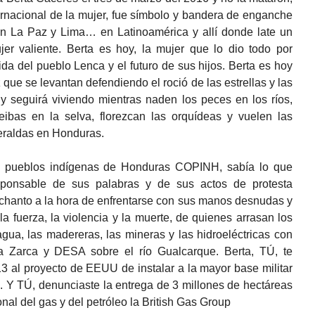
ernacional de la mujer, fue símbolo y bandera de enganche
n La Paz y Lima… en Latinoamérica y allí donde late un
r valiente. Berta es hoy, la mujer que lo dio todo por
 vida del pueblo Lenca y el futuro de sus hijos. Berta es hoy
que se levantan defendiendo el roció de las estrellas y las
 y seguirá viviendo mientras naden los peces en los ríos,
eibas en la selva, florezcan las orquídeas y vuelen las
meraldas en Honduras.
e pueblos indígenas de Honduras COPINH, sabía lo que
esponsable de sus palabras y de sus actos de protesta
chanto a la hora de enfrentarse con sus manos desnudas y
la fuerza, la violencia y la muerte, de quienes arrasan los
gua, las madereras, las mineras y las hidroeléctricas con
 Zarca y DESA sobre el río Gualcarque. Berta, TÚ, te
3 al proyecto de EEUU de instalar a la mayor base militar
 Y TÚ, denunciaste la entrega de 3 millones de hectáreas
onal del gas y del petróleo la British Gas Group