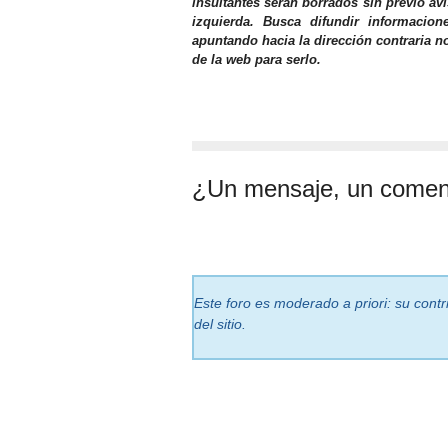
insultantes serán borrados sin previo av
izquierda. Busca difundir informacio
apuntando hacia la dirección contraria n
de la web para serlo.
¿Un mensaje, un comen
Este foro es moderado a priori: su cont
del sitio.