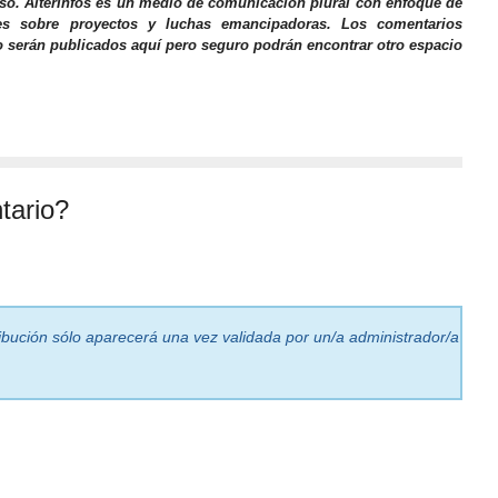
iso. AlterInfos es un medio de comunicación plural con enfoque de
nes sobre proyectos y luchas emancipadoras. Los comentarios
o serán publicados aquí pero seguro podrán encontrar otro espacio
tario?
ribución sólo aparecerá una vez validada por un/a administrador/a