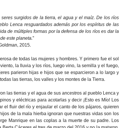
res surgidos de la tierra, el agua y el maíz. De los ríos
ueblo Lenca resguardados además por los espíritus de las
da de múltiples formas por la defensa de los ríos es dar la
 de este planeta.
”
 Goldman, 2015.
erosa de todas las mujeres y hombres. Y primero fue el sol
viento, la lluvia y los ríos, luego vino, la semilla y el fuego,
eres parieron hijas e hijos que se esparcieron a lo largo y
s las tierras, los valles y los montes de la Tierra.
ron las tierras y el agua de sus ancestros al pueblo Lenca y
inos y eléctricas para acotarlas y decir ¡Esto es Mío! Los
 el fluir del río y enjaular el canto de los pájaros, quieren
 hijos de la mala hierba ignoran que nuestras vidas son los
orge Manrique en las coplas a la muerte de su padre. Los
a Berta Cáceres el tres de marzo del 2016 y no la mataron,