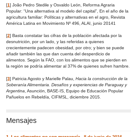
[
1
]
João Pedro Stedile y Osvaldo León, Reforma Agraria
Popular: “Una alternativa al modelo del capital”, En el año de la
agricultura familiar: Políticas y alternativas en el agro, Revista
América Latina en Movimiento Nº 496, ALAI, junio 20141
[
2
]
Basta constatar las cifras de la población afectada por la
desnutrición, por un lado, y las referidas a quienes
crecientemente padecen obesidad, por otro; y bien se puede
añadir también las que dan cuenta del desperdicio de
alimentos. Según la FAO, con los alimentos que se pierden en
la región se podría alimentar al 37% de quienes sufren hambre.
[
3
]
Patricia Agosto y Marielle Palau,
Hacia la construcción de la
Soberanía Alimentaria. Desafíos y experiencias de Paraguay y
Argentina
, Asunción, BASE-IS, Equipo de Educación Popular
Pañuelos en Rebeldía, CIFMSL, diciembre 2015.
Mensajes
1.
Los alimentos no son mercancía ,
8 de junio de 2016,