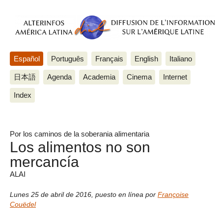
Español
Português
Français
English
Italiano
日本語
Agenda
Academia
Cinema
Internet
Index
Por los caminos de la soberania alimentaria
Los alimentos no son
mercancía
ALAI
Lunes 25 de abril de 2016
,
puesto en línea por
Françoise
Couëdel