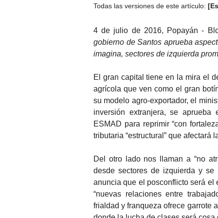
Todas las versiones de este artículo:
[E
4 de julio de 2016, Popayán - Bl
gobierno de Santos aprueba aspecto
imagina, sectores de izquierda pro
El gran capital tiene en la mira el
agrícola que ven como el gran botí
su modelo agro-exportador, el mini
inversión extranjera, se aprueba 
ESMAD para reprimir “con fortaleza 
tributaria “estructural” que afectará 
Del otro lado nos llaman a “no at
desde sectores de izquierda y se 
anuncia que el posconflicto será el 
“nuevas relaciones entre trabajad
frialdad y franqueza ofrece garrote 
donde la lucha de clases será cosa