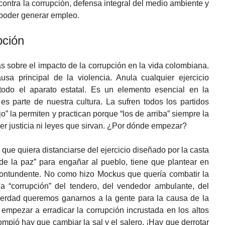
contra la corrupción, defensa integral del medio ambiente y
 poder generar empleo.
pción
s sobre el impacto de la corrupción en la vida colombiana.
usa principal de la violencia. Anula cualquier ejercicio
todo el aparato estatal. Es un elemento esencial en la
es parte de nuestra cultura. La sufren todos los partidos
jo” la permiten y practican porque “los de arriba” siempre la
ber justicia ni leyes que sirvan. ¿Por dónde empezar?
ue quiera distanciarse del ejercicio diseñado por la casta
de la paz” para engañar al pueblo, tiene que plantear en
contundente. No como hizo Mockus que quería combatir la
la “corrupción” del tendero, del vendedor ambulante, del
 verdad queremos ganarnos a la gente para la causa de la
mpezar a erradicar la corrupción incrustada en los altos
rompió hay que cambiar la sal y el salero. ¡Hay que derrotar