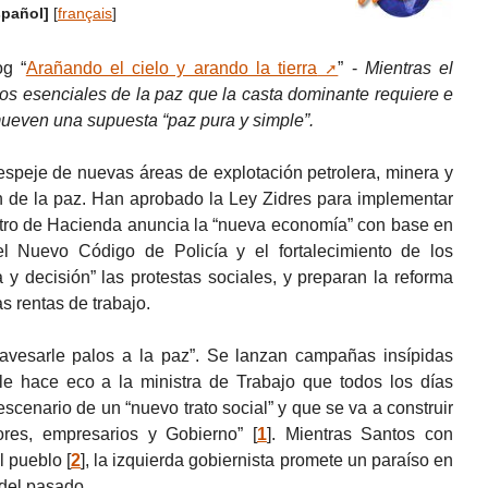
spañol]
[
français
]
og “
Arañando el cielo y arando la tierra
” -
Mientras el
s esenciales de la paz que la casta dominante requiere e
mueven una supuesta “paz pura y simple”.
 despeje de nuevas áreas de explotación petrolera, minera y
n de la paz. Han aprobado la Ley Zidres para implementar
stro de Hacienda anuncia la “nueva economía” con base en
el Nuevo Código de Policía y el fortalecimiento de los
y decisión” las protestas sociales, y preparan la reforma
las rentas de trabajo.
ravesarle palos a la paz”. Se lanzan campañas insípidas
le hace eco a la ministra de Trabajo que todos los días
escenario de un “nuevo trato social” y que se va a construir
ores, empresarios y Gobierno”
[
1
]
. Mientras Santos con
al pueblo
[
2
]
, la izquierda gobiernista promete un paraíso en
 del pasado.