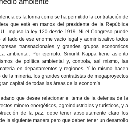
 medio ambiente
olencia es la forma como se ha permitido la contratación de
olera que está en manos del presidente de la República
UU. impuso la ley 120 desde 1919. Ni el Congreso puede
ero al lado de ese enorme vacío legal y administrativo todos
resas transnacionales y grandes grupos económicos
tica ambiental. Por ejemplo, Smurfit Kappa tiene asiento
nismos de política ambiental y, controla, así mismo, las
materia en departamentos y regiones. Y lo mismo hacen
 de la minería, los grandes contratistas de megaproyectos
 gran capital de todas las áreas de la economía.
adano que desee relacionar el tema de la defensa de la
ectos minero-energéticos, agroindustriales y turísticos, y a
strucción de la paz, debe tener absolutamente claro los
de la siguiente manera pero que deben tener un desarrollo