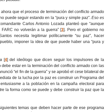
 ahora que el proceso de terminación del conflicto armado
s no puede seguir estando en la “pura y simple paz”.
Eso es
 comandante Carlos Antonio Lozada planteó que “aunque
s FARC no volverán a la guerra”
[
3
]
. Pero el gobierno no
antos necesita legitimar políticamente “su paz”, hacer
l pueblo, imponer la idea de que puede haber una “pura y
ca
[
4
]
del ideólogo que dicen seguir los impulsores de la
 debe estar en la terminación del conflicto armado con las
nció “el fin de la guerra” y se aprobó el cese bilateral de
mediata de la lucha por la paz es construir un Programa del
entusiasme a la población en la campaña electoral para
tre la forma como se puede y debe construir la paz que la
siguientes temas que deben hacer parte de ese programa