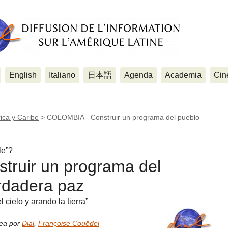
English
Italiano
日本語
Agenda
Academia
Cin
ica y Caribe
>
COLOMBIA - Construir un programa del pueblo
le”?
ruir un programa del
rdadera paz
cielo y arando la tierra”
nea por
Dial
,
Françoise Couëdel