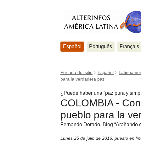
Español
Português
Français
Portada del sitio
>
Español
>
Latinoamér
para la verdadera paz
¿Puede haber una “paz pura y simp
COLOMBIA - Const
pueblo para la ve
Fernando Dorado, Blog “Arañando el 
Lunes 25 de julio de 2016
,
puesto en lí