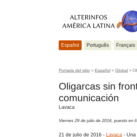
Español
Português
Français
Portada del sitio
>
Español
>
Global
>
Ol
Oligarcas sin fro
comunicación
Lavaca
Viernes 29 de julio de 2016
,
puesto en l
21 de julio de 2016 -
Lavaca
- Una 