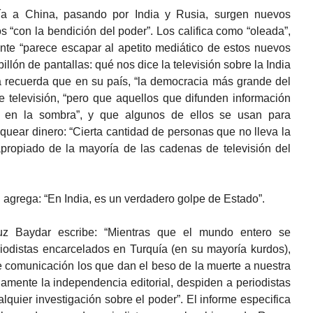
ía a China, pasando por India y Rusia, surgen nuevos
os “con la bendición del poder”. Los califica como “oleada”,
ente “parece escapar al apetito mediático de estos nuevos
billón de pantallas: qué nos dice la televisión sobre la India
a recuerda que en su país, “la democracia más grande del
 televisión, “pero que aquellos que difunden información
s en la sombra”, y que algunos de ellos se usan para
quear dinero: “Cierta cantidad de personas que no lleva la
ropiado de la mayoría de las cadenas de televisión del
h agrega: “En India, es un verdadero golpe de Estado”.
vuz Baydar escribe: “Mientras que el mundo entero se
riodistas encarcelados en Turquía (en su mayoría kurdos),
e comunicación los que dan el beso de la muerte a nuestra
amente la independencia editorial, despiden a periodistas
alquier investigación sobre el poder”. El informe especifica