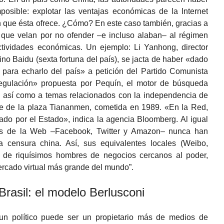
mposible: explotar las ventajas económicas de la Internet
n que ésta ofrece. ¿Cómo? En este caso también, gracias a
 que velan por no ofender –e incluso alaban– al régimen
tividades económicas. Un ejemplo: Li Yanhong, director
no Baidu (sexta fortuna del país), se jacta de haber «dado
 para echarlo del país» a petición del Partido Comunista
rregulación» propuesta por Pequín, el motor de búsqueda
a, así como a temas relacionados con la independencia de
e de la plaza Tiananmen, cometida en 1989. «En la Red,
do por el Estado», indica la agencia Bloomberg. Al igual
as de la Web –Facebook, Twitter y Amazon– nunca han
a censura china. Así, sus equivalentes locales (Weibo,
d de riquísimos hombres de negocios cercanos al poder,
ercado virtual más grande del mundo”.
 Brasil: el modelo Berlusconi
 un político puede ser un propietario más de medios de