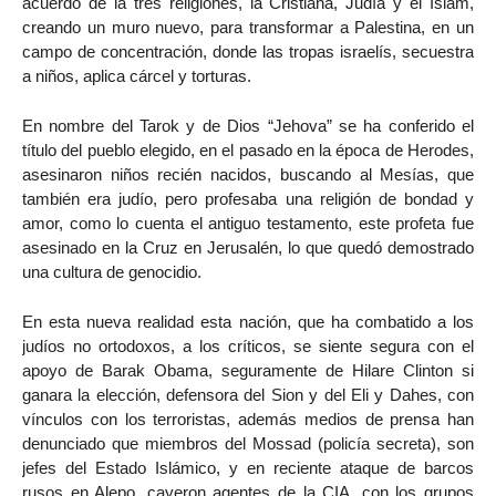
acuerdo de la tres religiones, la Cristiana, Judía y el Islam,
creando un muro nuevo, para transformar a Palestina, en un
campo de concentración, donde las tropas israelís, secuestra
a niños, aplica cárcel y torturas.
En nombre del Tarok y de Dios “Jehova” se ha conferido el
título del pueblo elegido, en el pasado en la época de Herodes,
asesinaron niños recién nacidos, buscando al Mesías, que
también era judío, pero profesaba una religión de bondad y
amor, como lo cuenta el antiguo testamento, este profeta fue
asesinado en la Cruz en Jerusalén, lo que quedó demostrado
una cultura de genocidio.
En esta nueva realidad esta nación, que ha combatido a los
judíos no ortodoxos, a los críticos, se siente segura con el
apoyo de Barak Obama, seguramente de Hilare Clinton si
ganara la elección, defensora del Sion y del Eli y Dahes, con
vínculos con los terroristas, además medios de prensa han
denunciado que miembros del Mossad (policía secreta), son
jefes del Estado Islámico, y en reciente ataque de barcos
rusos en Alepo, cayeron agentes de la CIA, con los grupos