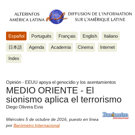
Español
Português
Français
English
Italiano
日本語
Agenda
Academia
Cinema
Internet
Index
Opinión - EEUU apoya el genocidio y los asentamientos
MEDIO ORIENTE - El
sionismo aplica el terrorismo
Diego Olivera Evia
Miércoles 5 de octubre de 2016
,
puesto en línea
por
Barómetro Internacional