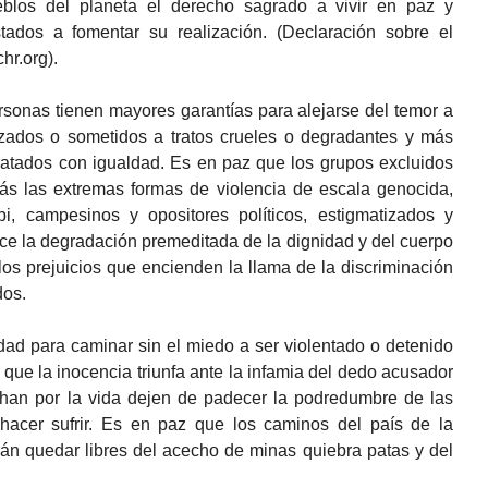
blos del planeta el derecho sagrado a vivir en paz y
tados a fomentar su realización. (Declaración sobre el
hr.org).
rsonas tienen mayores garantías para alejarse del temor a
vizados o sometidos a tratos crueles o degradantes y más
tratados con igualdad. Es en paz que los grupos excluidos
rás las extremas formas de violencia de escala genocida,
bi, campesinos y opositores políticos, estigmatizados y
ce la degradación premeditada de la dignidad y del cuerpo
os prejuicios que encienden la llama de la discriminación
dos.
dad para caminar sin el miedo a ser violentado o detenido
 que la inocencia triunfa ante la infamia del dedo acusador
uchan por la vida dejen de padecer la podredumbre de las
a hacer sufrir. Es en paz que los caminos del país de la
rán quedar libres del acecho de minas quiebra patas y del