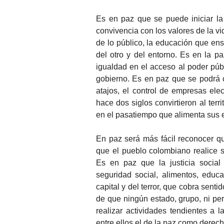
Es en paz que se puede iniciar la c
convivencia con los valores de la vid
de lo público, la educación que ense
del otro y del entorno. Es en la 
igualdad en el acceso al poder públi
gobierno. Es en paz que se podrá co
atajos, el control de empresas ele
hace dos siglos convirtieron al terr
en el pasatiempo que alimenta sus e
En paz será más fácil reconocer q
que el pueblo colombiano realice s
Es en paz que la justicia social 
seguridad social, alimentos, educ
capital y del terror, que cobra sent
de que ningún estado, grupo, ni pe
realizar actividades tendientes a 
entre ellos el de la paz como derech