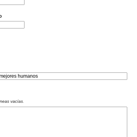
o
íneas vacías.