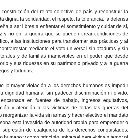
onstrucción del relato colectivo de país y reconstruir la
a digna, la solidaridad, el respeto, la tolerancia, la defensa
ña a ser libres a enfrentar el sometimiento y cuidar de sí,
paz y no en la guerra que se pueden crear condiciones de
co, a las instituciones para transformar sus prácticas y al
ntrarrestar mediante el voto universal sin ataduras y sin
ctorales y de familias inamovibles en el poder que desde
itorio y sus riquezas en su patrimonio privado y a la guerra
gos y fortunas.
ue la mayor violación a los derechos humanos es impedir
u dignidad humana, sin padecer discriminación ni olvido.
encarnada en fuentes de trabajo, ingresos equitativos,
ación y atención a las víctimas de todas las guerras del
ido reorganizar la vida sin armas y hacer efectivo el mandato
rsona esta investida de autoridad propia para emprender o
la supresión de cualquiera de los derechos conquistados,
o humano y como principio universal para vivir sin temor ni