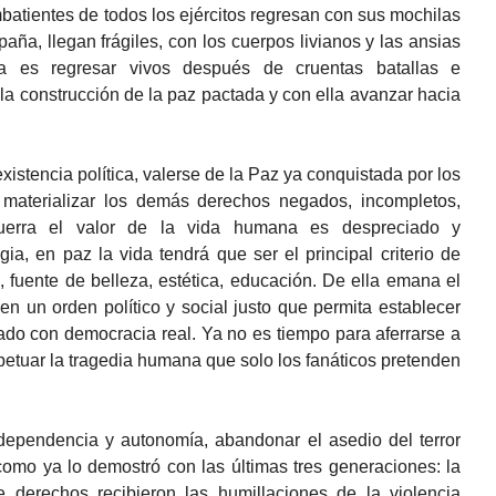
batientes de todos los ejércitos regresan con sus mochilas
ña, llegan frágiles, con los cuerpos livianos y las ansias
ria es regresar vivos después de cruentas batallas e
 la construcción de la paz pactada y con ella avanzar hacia
istencia política, valerse de la Paz ya conquistada por los
aterializar los demás derechos negados, incompletos,
guerra el valor de la vida humana es despreciado y
gia, en paz la vida tendrá que ser el principal criterio de
, fuente de belleza, estética, educación. De ella emana el
en un orden político y social justo que permita establecer
do con democracia real. Ya no es tiempo para aferrarse a
erpetuar la tragedia humana que solo los fanáticos pretenden
dependencia y autonomía, abandonar el asedio del terror
omo ya lo demostró con las últimas tres generaciones: la
derechos recibieron las humillaciones de la violencia