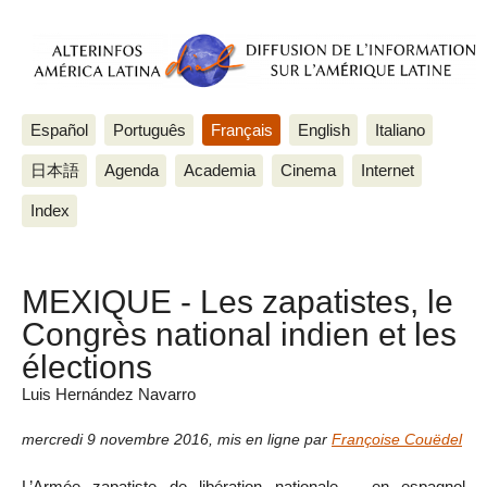
Español
Português
Français
English
Italiano
日本語
Agenda
Academia
Cinema
Internet
Index
MEXIQUE - Les zapatistes, le
Congrès national indien et les
élections
Luis Hernández Navarro
mercredi 9 novembre 2016
,
mis en ligne par
Françoise Couëdel
L’Armée zapatiste de libération nationale – en espagnol