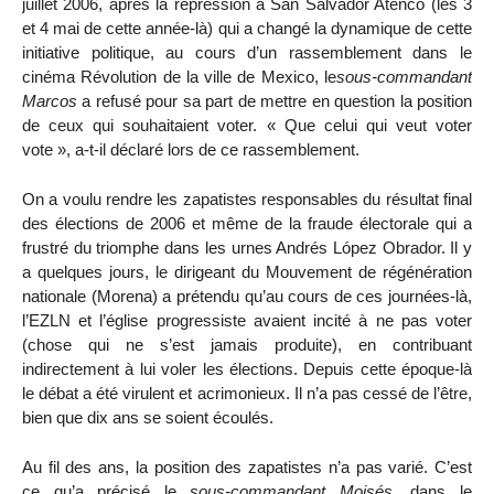
juillet 2006, après la répression à San Salvador Atenco (les 3
et 4 mai de cette année-là) qui a changé la dynamique de cette
initiative politique, au cours d’un rassemblement dans le
cinéma Révolution de la ville de Mexico, le
sous-commandant
Marcos
a refusé pour sa part de mettre en question la position
de ceux qui souhaitaient voter. « Que celui qui veut voter
vote », a-t-il déclaré lors de ce rassemblement.
On a voulu rendre les zapatistes responsables du résultat final
des élections de 2006 et même de la fraude électorale qui a
frustré du triomphe dans les urnes Andrés López Obrador. Il y
a quelques jours, le dirigeant du Mouvement de régénération
nationale (Morena) a prétendu qu’au cours de ces journées-là,
l’EZLN et l’église progressiste avaient incité à ne pas voter
(chose qui ne s’est jamais produite), en contribuant
indirectement à lui voler les élections. Depuis cette époque-là
le débat a été virulent et acrimonieux. Il n’a pas cessé de l’être,
bien que dix ans se soient écoulés.
Au fil des ans, la position des zapatistes n’a pas varié. C’est
ce qu’a précisé le
sous-commandant Moisés
, dans le