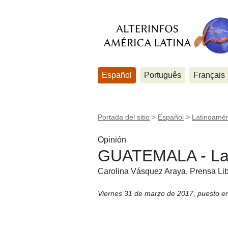
Español
Português
Français
Portada del sitio
>
Español
>
Latinoamér
Opinión
GUATEMALA - La b
Carolina Vásquez Araya, Prensa Li
Viernes 31 de marzo de 2017
,
puesto e