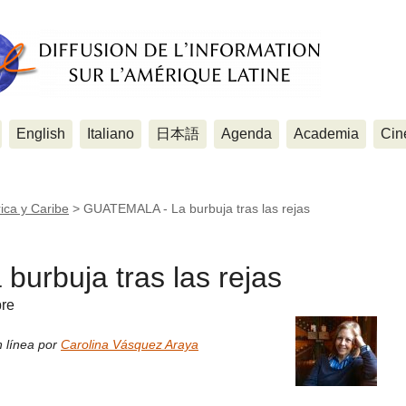
English
Italiano
日本語
Agenda
Academia
Cin
ica y Caribe
>
GUATEMALA - La burbuja tras las rejas
urbuja tras las rejas
bre
n línea por
Carolina Vásquez Araya