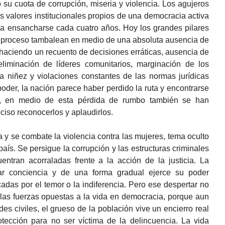
su cuota de corrupción, miseria y violencia. Los agujeros
s valores institucionales propios de una democracia activa
 a ensancharse cada cuatro años. Hoy los grandes pilares
el proceso tambalean en medio de una absoluta ausencia de
haciendo un recuento de decisiones erráticas, ausencia de
 eliminación de líderes comunitarios, marginación de los
a niñez y violaciones constantes de las normas jurídicas
poder, la nación parece haber perdido la ruta y encontrarse
o, en medio de esta pérdida de rumbo también se han
iso reconocerlos y aplaudirlos.
a y se combate la violencia contra las mujeres, tema oculto
 país. Se persigue la corrupción y las estructuras criminales
ntran acorraladas frente a la acción de la justicia. La
r conciencia y de una forma gradual ejerce su poder
das por el temor o la indiferencia. Pero ese despertar no
 las fuerzas opuestas a la vida en democracia, porque aun
es civiles, el grueso de la población vive un encierro real
otección para no ser víctima de la delincuencia. La vida