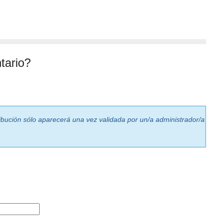
tario?
ribución sólo aparecerá una vez validada por un/a administrador/a