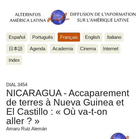
Español
Português
Français
English
Italiano
日本語
Agenda
Academia
Cinema
Internet
Index
DIAL 3454
NICARAGUA - Accaparement
de terres à Nueva Guinea et
El Castillo : « Où va-t-on
aller ? »
Amaru Ruiz Alemán