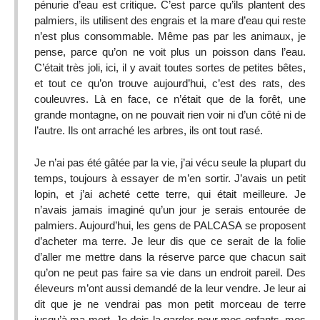
pénurie d’eau est critique. C’est parce qu’ils plantent des
palmiers, ils utilisent des engrais et la mare d’eau qui reste
n’est plus consommable. Même pas par les animaux, je
pense, parce qu’on ne voit plus un poisson dans l’eau.
C’était très joli, ici, il y avait toutes sortes de petites bêtes,
et tout ce qu’on trouve aujourd’hui, c’est des rats, des
couleuvres. Là en face, ce n’était que de la forêt, une
grande montagne, on ne pouvait rien voir ni d’un côté ni de
l’autre. Ils ont arraché les arbres, ils ont tout rasé.
Je n’ai pas été gâtée par la vie, j’ai vécu seule la plupart du
temps, toujours à essayer de m’en sortir. J’avais un petit
lopin, et j’ai acheté cette terre, qui était meilleure. Je
n’avais jamais imaginé qu’un jour je serais entourée de
palmiers. Aujourd’hui, les gens de PALCASA se proposent
d’acheter ma terre. Je leur dis que ce serait de la folie
d’aller me mettre dans la réserve parce que chacun sait
qu’on ne peut pas faire sa vie dans un endroit pareil. Des
éleveurs m’ont aussi demandé de la leur vendre. Je leur ai
dit que je ne vendrai pas mon petit morceau de terre
jusqu’à ma mort. Je dois la garder pour mes enfants, mes