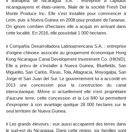
Banapiña de Nicaragua S.A. : entreprise à capitaux
nicaraguayens et états-uniens, filiale de la société Fresh Del
Monte Produce Inc. Elle s’est installée pour commencer à
León, puis à Nueva Guinea en 2008 pour produire de l’ananas.
On ignore combien d’hectares elle a acquis en arrivant dans
cette localité. En 2016, elle possédait 1 000 hectares.
Compañía Desarrolladora Latinoamericana S.A. : entreprise
d’origine chinoise associée au groupement économique Hong
Kong Nicaragua Canal Development Investment Co. (HKND).
Elle a prévu de s’installer à Nueva Guinea, Bluefields, San
Miguelito, San Carlos, Rivas, Tola, Altagracia, Moyogalpa, San
Jorge et San Juan del Sur. Le gouvernement lui a accordé en
2013 une concession pour la construction du canal
interocéanique. Même si actuellement elle n’est propriétaire
d’aucune terre, cette concession et la Loi 840 lui permettent
d’exproprier à son avantage quelque 28 000 hectares sur le
seul territoire de Nueva Guinea.
Les grands éleveurs : eux aussi accaparent des terres dans
le sud-est du Nicaragua. Dans cette région, six familles sont