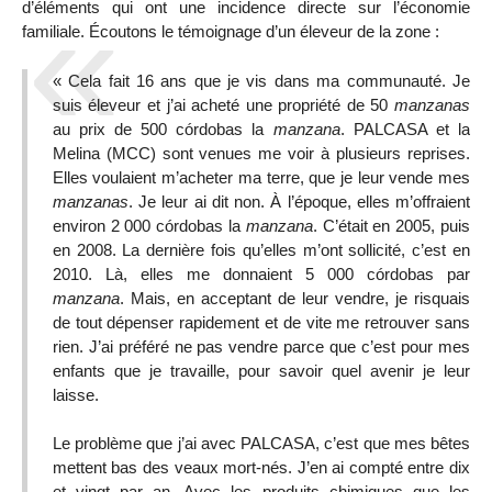
d’éléments qui ont une incidence directe sur l’économie
familiale. Écoutons le témoignage d’un éleveur de la zone :
« Cela fait 16 ans que je vis dans ma communauté. Je
suis éleveur et j’ai acheté une propriété de 50
manzanas
au prix de 500 córdobas la
manzana
. PALCASA et la
Melina (MCC) sont venues me voir à plusieurs reprises.
Elles voulaient m’acheter ma terre, que je leur vende mes
manzanas
. Je leur ai dit non. À l’époque, elles m’offraient
environ 2 000 córdobas la
manzana
. C’était en 2005, puis
en 2008. La dernière fois qu’elles m’ont sollicité, c’est en
2010. Là, elles me donnaient 5 000 córdobas par
manzana
. Mais, en acceptant de leur vendre, je risquais
de tout dépenser rapidement et de vite me retrouver sans
rien. J’ai préféré ne pas vendre parce que c’est pour mes
enfants que je travaille, pour savoir quel avenir je leur
laisse.
Le problème que j’ai avec PALCASA, c’est que mes bêtes
mettent bas des veaux mort-nés. J’en ai compté entre dix
et vingt par an. Avec les produits chimiques que les