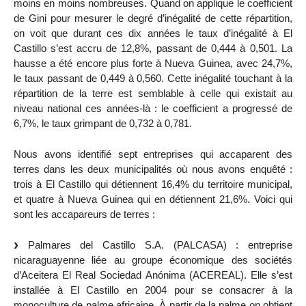
moins en moins nombreuses. Quand on applique le coefficient
de Gini pour mesurer le degré d’inégalité de cette répartition,
on voit que durant ces dix années le taux d’inégalité à El
Castillo s’est accru de 12,8%, passant de 0,444 à 0,501. La
hausse a été encore plus forte à Nueva Guinea, avec 24,7%,
le taux passant de 0,449 à 0,560. Cette inégalité touchant à la
répartition de la terre est semblable à celle qui existait au
niveau national ces années-là : le coefficient a progressé de
6,7%, le taux grimpant de 0,732 à 0,781.
Nous avons identifié sept entreprises qui accaparent des
terres dans les deux municipalités où nous avons enquêté :
trois à El Castillo qui détiennent 16,4% du territoire municipal,
et quatre à Nueva Guinea qui en détiennent 21,6%. Voici qui
sont les accapareurs de terres :
Palmares del Castillo S.A. (PALCASA) : entreprise
nicaraguayenne liée au groupe économique des sociétés
d’Aceitera El Real Sociedad Anónima (ACEREAL). Elle s’est
installée à El Castillo en 2004 pour se consacrer à la
monoculture de palme africaine. À partir de la palme on obtient