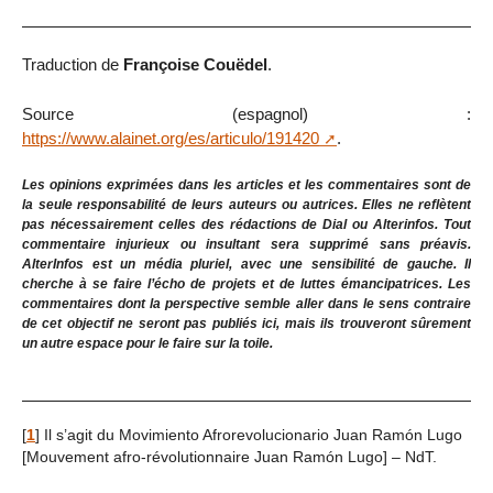
Traduction de
Françoise Couëdel
.
Source (espagnol) :
https://www.alainet.org/es/articulo/191420
.
Les opinions exprimées dans les articles et les commentaires sont de
la seule responsabilité de leurs auteurs ou autrices. Elles ne reflètent
pas nécessairement celles des rédactions de Dial ou Alterinfos. Tout
commentaire injurieux ou insultant sera supprimé sans préavis.
AlterInfos est un média pluriel, avec une sensibilité de gauche. Il
cherche à se faire l’écho de projets et de luttes émancipatrices. Les
commentaires dont la perspective semble aller dans le sens contraire
de cet objectif ne seront pas publiés ici, mais ils trouveront sûrement
un autre espace pour le faire sur la toile.
[
1
]
Il s’agit du Movimiento Afrorevolucionario Juan Ramón Lugo
[Mouvement afro-révolutionnaire Juan Ramón Lugo] – NdT.