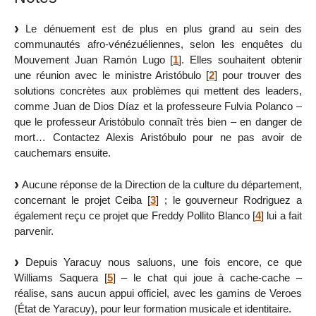
Le dénuement est de plus en plus grand au sein des
communautés afro-vénézuéliennes, selon les enquêtes du
Mouvement Juan Ramón Lugo
[
1
]
. Elles souhaitent obtenir
une réunion avec le ministre Aristóbulo
[
2
]
pour trouver des
solutions concrètes aux problèmes qui mettent des leaders,
comme Juan de Dios Díaz et la professeure Fulvia Polanco –
que le professeur Aristóbulo connaît très bien – en danger de
mort… Contactez Alexis Aristóbulo pour ne pas avoir de
cauchemars ensuite.
Aucune réponse de la Direction de la culture du département,
concernant le projet Ceiba
[
3
]
; le gouverneur Rodriguez a
également reçu ce projet que Freddy Pollito Blanco
[
4
]
lui a fait
parvenir.
Depuis Yaracuy nous saluons, une fois encore, ce que
Williams Saquera
[
5
]
– le chat qui joue à cache-cache –
réalise, sans aucun appui officiel, avec les gamins de Veroes
(État de Yaracuy), pour leur formation musicale et identitaire.