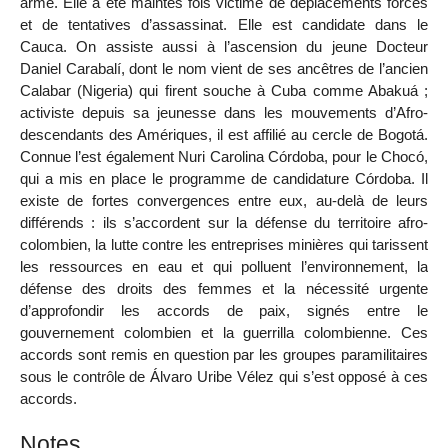
armé. Elle a été maintes fois victime de déplacements forcés
et de tentatives d’assassinat. Elle est candidate dans le
Cauca. On assiste aussi à l’ascension du jeune Docteur
Daniel Carabalí, dont le nom vient de ses ancêtres de l’ancien
Calabar (Nigeria) qui firent souche à Cuba comme Abakuá ;
activiste depuis sa jeunesse dans les mouvements d’Afro-
descendants des Amériques, il est affilié au cercle de Bogotá.
Connue l’est également Nuri Carolina Córdoba, pour le Chocó,
qui a mis en place le programme de candidature Córdoba. Il
existe de fortes convergences entre eux, au-delà de leurs
différends : ils s’accordent sur la défense du territoire afro-
colombien, la lutte contre les entreprises minières qui tarissent
les ressources en eau et qui polluent l’environnement, la
défense des droits des femmes et la nécessité urgente
d’approfondir les accords de paix, signés entre le
gouvernement colombien et la guerrilla colombienne. Ces
accords sont remis en question par les groupes paramilitaires
sous le contrôle de Álvaro Uribe Vélez qui s’est opposé à ces
accords.
Notes