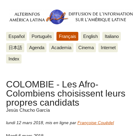
Español
Português
Français
English
Italiano
日本語
Agenda
Academia
Cinema
Internet
Index
COLOMBIE - Les Afro-
Colombiens choisissent leurs
propres candidats
Jesús Chucho García
lundi 12 mars 2018
,
mis en ligne par
Françoise Couëdel
Mardi 6 mars 2018.