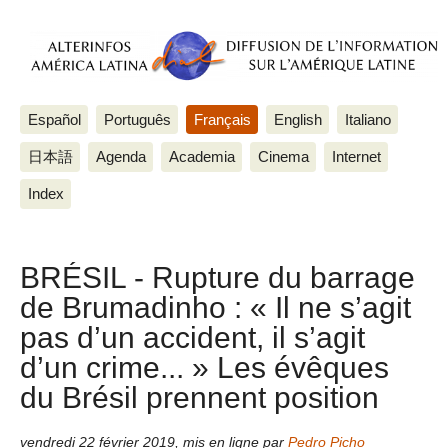
Español
Português
Français
English
Italiano
日本語
Agenda
Academia
Cinema
Internet
Index
BRÉSIL - Rupture du barrage
de Brumadinho : « Il ne s’agit
pas d’un accident, il s’agit
d’un crime... » Les évêques
du Brésil prennent position
vendredi 22 février 2019
,
mis en ligne par
Pedro Picho