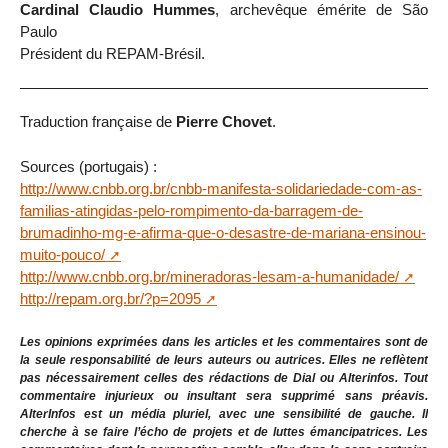
Cardinal Claudio Hummes
, archevêque émérite de São
Paulo
Président du REPAM-Brésil.
Traduction française de
Pierre Chovet
.
Sources (portugais) :
http://www.cnbb.org.br/cnbb-manifesta-solidariedade-com-as-
familias-atingidas-pelo-rompimento-da-barragem-de-
brumadinho-mg-e-afirma-que-o-desastre-de-mariana-ensinou-
muito-pouco/
http://www.cnbb.org.br/mineradoras-lesam-a-humanidade/
http://repam.org.br/?p=2095
Les opinions exprimées dans les articles et les commentaires sont de
la seule responsabilité de leurs auteurs ou autrices. Elles ne reflètent
pas nécessairement celles des rédactions de Dial ou Alterinfos. Tout
commentaire injurieux ou insultant sera supprimé sans préavis.
AlterInfos est un média pluriel, avec une sensibilité de gauche. Il
cherche à se faire l’écho de projets et de luttes émancipatrices. Les