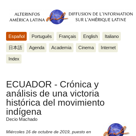
Español
Português
Français
English
Italiano
日本語
Agenda
Academia
Cinema
Internet
Index
ECUADOR - Crónica y
análisis de una victoria
histórica del movimiento
indígena
Decio Machado
Miércoles 16 de octubre de 2019
,
puesto en