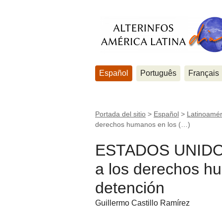
Español
Português
Français
Portada del sitio
>
Español
>
Latinoamér
derechos humanos en los (…)
ESTADOS UNIDOS -
a los derechos h
detención
Guillermo Castillo Ramírez