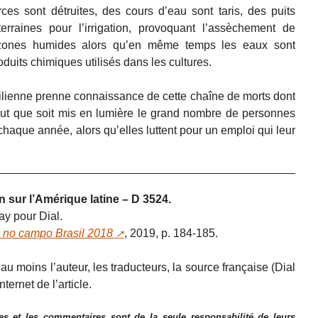
s sont détruites, des cours d’eau sont taris, des puits
erraines pour l’irrigation, provoquant l’assèchement de
 zones humides alors qu’en même temps les eaux sont
duits chimiques utilisés dans les cultures.
ésilienne prenne connaissance de cette chaîne de morts dont
 faut que soit mis en lumière le grand nombre de personnes
haque année, alors qu’elles luttent pour un emploi qui leur
n sur l’Amérique latine – D 3524.
ay pour Dial.
s no campo Brasil 2018
, 2019, p. 184-185.
u moins l’auteur, les traducteurs, la source française (Dial
nternet de l’article.
es et les commentaires sont de la seule responsabilité de leurs