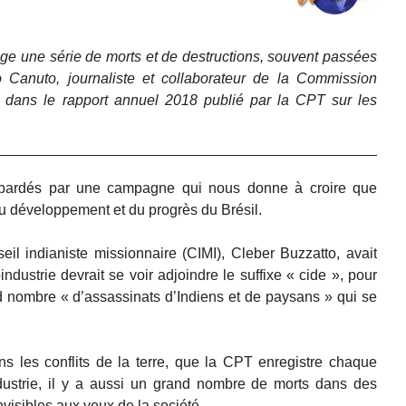
age une série de morts et de destructions, souvent passées
io Canuto, journaliste et collaborateur de la Commission
u dans le rapport annuel 2018 publié par la CPT sur les
bardés par une campagne qui nous donne à croire que
du développement et du progrès du Brésil.
eil indianiste missionnaire (CIMI), Cleber Buzzatto, avait
ndustrie devrait se voir adjoindre le suffixe « cide », pour
 nombre « d’assassinats d’Indiens et de paysans » qui se
ns les conflits de la terre, que la CPT enregistre chaque
dustrie, il y a aussi un grand nombre de morts dans des
nvisibles aux yeux de la société.