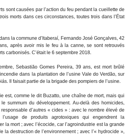
 sont causées par l’action du feu pendant la cueillette de
is morts dans ces circonstances, toutes trois dans l’État
 dans la commune d’Itaberaí, Fernando José Gonçalves, 42
ans, après avoir mis le feu à la canne, se sont retrouvés
ts carbonisés. C’était le 6 septembre 2018.
tembre, Sebastião Gomes Pereira, 39 ans, est mort brûlé
incendie dans la plantation de l’usine Vale do Verdão, sur
 Il faisait partie de la brigade des pompiers de l’usine.
rie est, comme le dit Buzatto, une chaîne de mort, mais qui
e le summum du développement. Au-delà des homicides,
st responsable d’autres « cides » : avec le nombre élevé de
r l’usage de produits agrotoxiques qui engendrent la
 la mort ; avec l’écocide, car l’agroindustrie est la grande
e la destruction de l’environnement ; avec l’« hydrocide »,