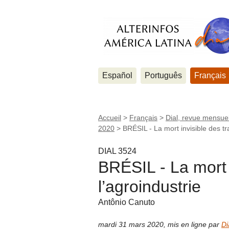
Español
Português
Français
Accueil
>
Français
>
Dial, revue mensuel
2020
>
BRÉSIL - La mort invisible des tra
DIAL 3524
BRÉSIL - La mort i
l’agroindustrie
Antônio Canuto
mardi 31 mars 2020
,
mis en ligne par
Di