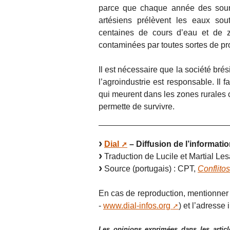
parce que chaque année des source
artésiens prélèvent les eaux sout
centaines de cours d’eau et de
contaminées par toutes sortes de pro
Il est nécessaire que la société br
l’agroindustrie est responsable. Il
qui meurent dans les zones rurales c
permette de survivre.
Dial
– Diffusion de l’informatio
Traduction de Lucile et Martial Les
Source (portugais) : CPT,
Conflito
En cas de reproduction, mentionner a
-
www.dial-infos.org
) et l’adresse i
Les opinions exprimées dans les articl