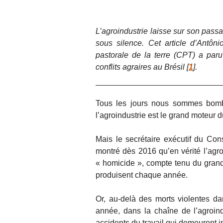
L’agroindustrie laisse sur son pass
sous silence. Cet article d’Antôn
pastorale de la terre (CPT) a par
conflits agraires au Brésil
[
1
]
.
Tous les jours nous sommes bom
l’agroindustrie est le grand moteur 
Mais le secrétaire exécutif du Cons
montré dès 2016 qu’en vérité l’agroi
« homicide », compte tenu du grand
produisent chaque année.
Or, au-delà des morts violentes da
année, dans la chaîne de l’agroin
accidents du travail qui demeurent i