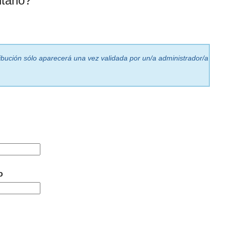
tario?
ribución sólo aparecerá una vez validada por un/a administrador/a
o