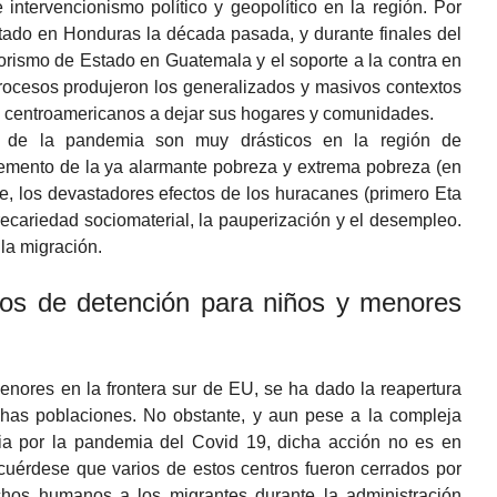
ntervencionismo político y geopolítico en la región. Por
tado en Honduras la década pasada, y durante finales del
rorismo de Estado en Guatemala y el soporte a la contra en
procesos produjeron los generalizados y masivos contextos
e centroamericanos a dejar sus hogares y comunidades.
s de la pandemia son muy drásticos en la región de
remento de la ya alarmante pobreza y extrema pobreza (en
e, los devastadores efectos de los huracanes (primero Eta
recariedad sociomaterial, la pauperización y el desempleo.
la migración.
ros de detención para niños y menores
enores en la frontera sur de EU, se ha dado la reapertura
chas poblaciones. No obstante, y aun pese a la compleja
ria por la pandemia del Covid 19, dicha acción no es en
érdese que varios de estos centros fueron cerrados por
chos humanos a los migrantes durante la administración