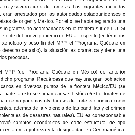
tico y severo cierre de fronteras. Los migrantes, incluidos
eran arrestados por las autoridades estadounidenses e
ses de origen y México. Por ello, se había registrado una
 migrantes no acompañados en la frontera sur de EU. Si
iferente del nuevo gobierno de EU al respecto (en términos
y xenófobo y puso fin del MPP, el “Programa Quédate en
derecho de asilo), la situación es dramática y tiene una
rios procesos.
el MPP (del Programa Quédate en México) del anterior
e dicho programa. Recuérdese que hay una gran población
icanos en diversos puntos de la frontera México/EU (se
ra parte, a esto se suman causas histórico/estructurales de
ana que no podemos olvidar (las de corte económico como
icientes, además de la violencia de las pandillas y el crimen
mbientales de desastres naturales). EU es corresponsable
ovió cambios económicos de corte estructural de tipo
recentaron la pobreza y la desigualdad en Centroamérica.