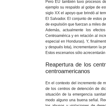
Pero EU también tuvo procesos de i
ejemplo su respaldo al golpe de es
siglo XX el apoyo que brindó al ter
El Salvador. El conjunto de estos 
de expulsión que fuerzan a miles d
Además, actualmente los efecto
Centroamérica y en relación al inc
especial en Honduras). Y, finalment
y después Iota), incrementaron la p
Estos escenarios sólo acrecentarán 
Reapertura de los cent
centroamericanos
En el contexto del incremento de m
de los centros de detención de di
situación de la emergencia sanita
modo alguno una buena señal. Recu
los abusos y violaciones de dere