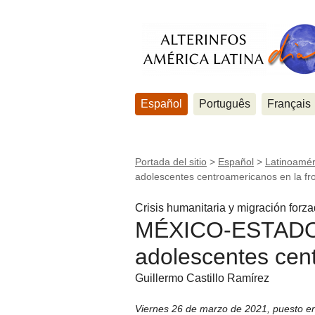
Español
Português
Français
Portada del sitio
>
Español
>
Latinoamér
adolescentes centroamericanos en la fr
Crisis humanitaria y migración forz
MÉXICO-ESTADOS
adolescentes cent
Guillermo Castillo Ramírez
Viernes 26 de marzo de 2021
,
puesto e