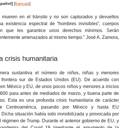
spañol]
[
français
]
o mueren en el tránsito y no son capturados y devueltos
a existencia espectral de “hombres invisibles”, cuerpos
ión que les garantice unos derechos mínimos. Serán
nentemente amenazados al mismo tiempo.” José A. Zamora,
 crisis humanitaria
nera sustantiva el número de niños, niñas y menores
 frontera sur de Estados Unidos (EU). De acuerdo con
 en México y EU, de unos pocos niños y menores a inicios
3,600 para antes de mediados de marzo, y buena parte de
s. Esta es una profunda crisis humanitaria de carácter
sde Centroamérica, pasando por México y hasta EU
. Dicha situación había sido invisibilizada y provocada por
l régimen de Trump. Durante el anterior gobierno de EU, y
 pandemia del Covid 19 (mediante el argumento de la