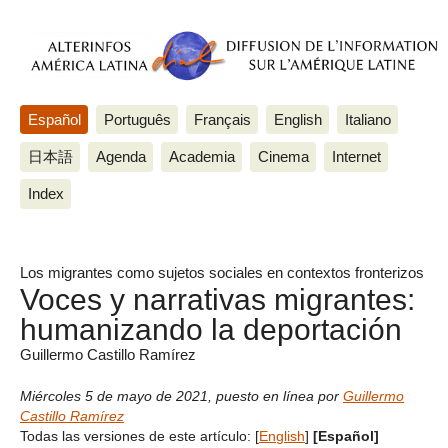
Español
Português
Français
English
Italiano
日本語
Agenda
Academia
Cinema
Internet
Index
Los migrantes como sujetos sociales en contextos fronterizos
Voces y narrativas migrantes:
humanizando la deportación
Guillermo Castillo Ramírez
Miércoles 5 de mayo de 2021
,
puesto en línea por
Guillermo
Castillo Ramírez
Todas las versiones de este artículo:
[
English
]
[Español]