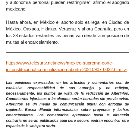
y autonomía personal pueden restringirse”, afirmó el abogado
mexicano.
Hasta ahora, en México el aborto solo es legal en Ciudad de
México, Oaxaca, Hidalgo, Veracruz y ahora Coahuila, pero en
los 28 estados restantes las penas van desde la imposición de
multas al encarcelamiento.
https://www.telesurtv.net/news/mexico-suprema-corte-
inconstitucional-criminalizacion-aborto-20210907-0022.html
Las opiniones expresadas en los artículos y comentarios son de
exclusiva responsabilidad de sus autor@s y no reflejan,
necesariamente, los puntos de vista de la redacción de AlterInfos.
Comentarios injuriosos o insultantes serán borrados sin previo aviso.
AlterInfos es un medio de comunicación plural con enfoque de
izquierda. Busca difundir informaciones sobre proyectos y luchas
emancipadoras. Los comentarios apuntando hacia la dirección
contraria no serán publicados aquí pero seguro podrán encontrar otro
espacio de la web para serlo.