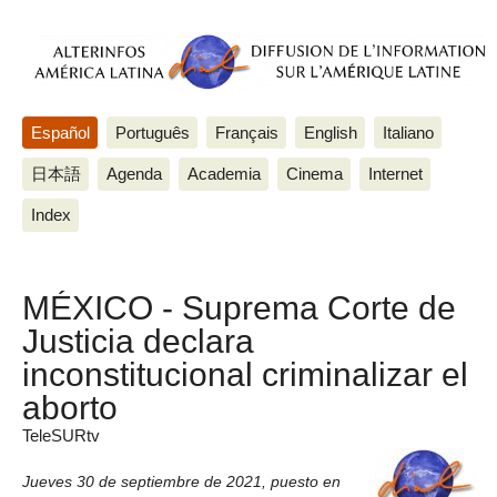
Español
Português
Français
English
Italiano
日本語
Agenda
Academia
Cinema
Internet
Index
MÉXICO - Suprema Corte de
Justicia declara
inconstitucional criminalizar el
aborto
TeleSURtv
Jueves 30 de septiembre de 2021
,
puesto en