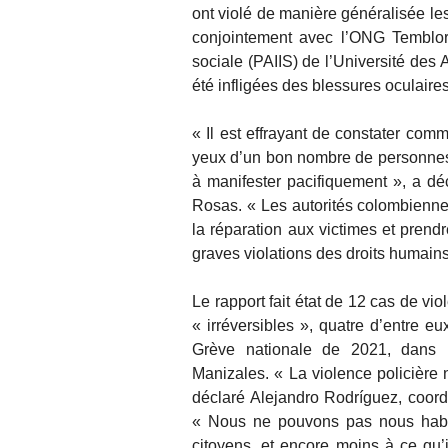
ont violé de manière généralisée le
conjointement avec l’ONG Temblore
sociale (PAIIS) de l’Université des 
été infligées des blessures oculaire
« Il est effrayant de constater com
yeux d’un bon nombre de personnes p
à manifester pacifiquement », a déc
Rosas. « Les autorités colombiennes d
la réparation aux victimes et prend
graves violations des droits humains 
Le rapport fait état de 12 cas de vi
« irréversibles », quatre d’entre e
Grève nationale de 2021, dans l
Manizales. « La violence policière n
déclaré Alejandro Rodríguez, coordi
« Nous ne pouvons pas nous habitu
citoyens, et encore moins à ce qu’il