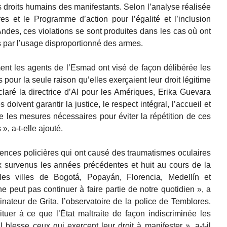
s droits humains des manifestants. Selon l’analyse réalisée
s et le Programme d’action pour l’égalité et l’inclusion
Andes, ces violations se sont produites dans les cas où ont
s par l’usage disproportionné des armes.
ment les agents de l’Esmad ont visé de façon délibérée les
our la seule raison qu’elles exerçaient leur droit légitime
laré la directrice d’AI pour les Amériques, Erika Guevara
oivent garantir la justice, le respect intégral, l’accueil et
re les mesures nécessaires pour éviter la répétition de ces
», a-t-elle ajouté.
olences policières qui ont causé des traumatismes oculaires
ux survenus les années précédentes et huit au cours de la
es villes de Bogotá, Popayán, Florencia, Medellín et
e peut pas continuer à faire partie de notre quotidien », a
nateur de Grita, l’observatoire de la police de Temblores.
er à ce que l’État maltraite de façon indiscriminée les
 blesse ceux qui exercent leur droit à manifester », a-t-il