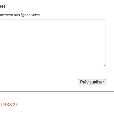
re)
plement des lignes vides.
t
|
RSS 2.0