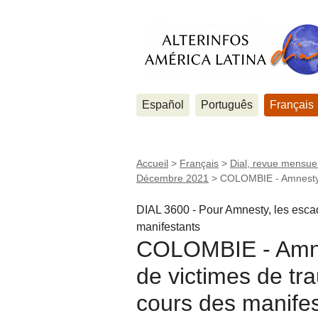
Español
Português
Français
Accueil
>
Français
>
Dial, revue mensuel
Décembre 2021
>
COLOMBIE - Amnesty f
DIAL 3600 - Pour Amnesty, les escad
manifestants
COLOMBIE - Amnes
de victimes de tr
cours des manifes