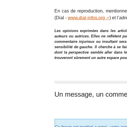
En cas de reproduction, mentionner 
(Dial -
www.dial-infos.org
) et l’adr
Les opinions exprimées dans les articl
auteurs ou autrices. Elles ne reflètent p
commentaire injurieux ou insultant sera
sensibilité de gauche. Il cherche à se fa
dont la perspective semble aller dans le
trouveront sûrement un autre espace pour l
Un message, un commen
Ce forum est modéré a priori : votre cont