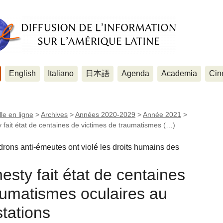
English
Italiano
日本語
Agenda
Academia
Cin
le en ligne
>
Archives
>
Années 2020-2029
>
Année 2021
>
ait état de centaines de victimes de traumatismes (…)
rons anti-émeutes ont violé les droits humains des
ty fait état de centaines
aumatismes oculaires au
tations