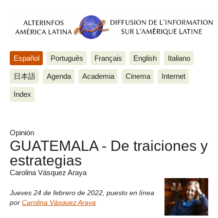
Español
Português
Français
English
Italiano
日本語
Agenda
Academia
Cinema
Internet
Index
Opinión
GUATEMALA - De traiciones y
estrategias
Carolina Vásquez Araya
Jueves 24 de febrero de 2022
,
puesto en línea
por
Carolina Vásquez Araya