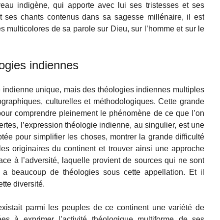
u indigène, qui apporte avec lui ses tristesses et ses
t ses chants contenus dans sa sagesse millénaire, il est
s multicolores de sa parole sur Dieu, sur l’homme et sur le
logies indiennes
ie indienne unique, mais des théologies indiennes multiples
ographiques, culturelles et méthodologiques. Cette grande
e pour comprendre pleinement le phénomène de ce que l’on
ertes, l’expression théologie indienne, au singulier, est une
ée pour simplifier les choses, montrer la grande difficulté
es originaires du continent et trouver ainsi une approche
ce à l’adversité, laquelle provient de sources qui ne sont
 y a beaucoup de théologies sous cette appellation. Et il
tte diversité.
xistait parmi les peuples de ce continent une variété de
ées à exprimer l’activité théologique multiforme de ses