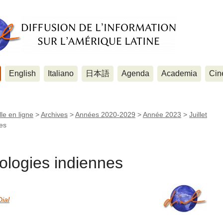
English
Italiano
日本語
Agenda
Academia
Cin
le en ligne
>
Archives
>
Années 2020-2029
>
Année 2023
>
Juillet
es
logies indiennes
Dial