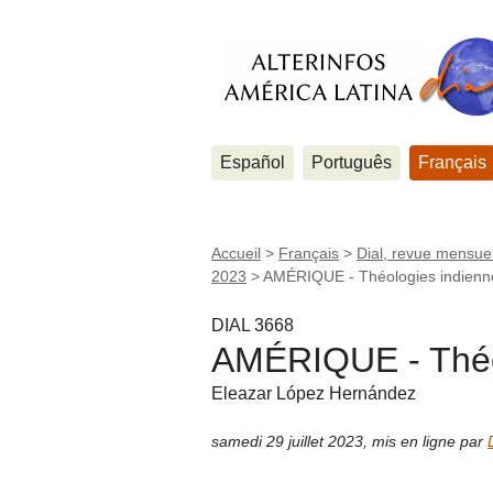
Español
Português
Français
Accueil
>
Français
>
Dial, revue mensuel
2023
>
AMÉRIQUE - Théologies indienn
DIAL 3668
AMÉRIQUE - Théo
Eleazar López Hernández
samedi 29 juillet 2023
,
mis en ligne par