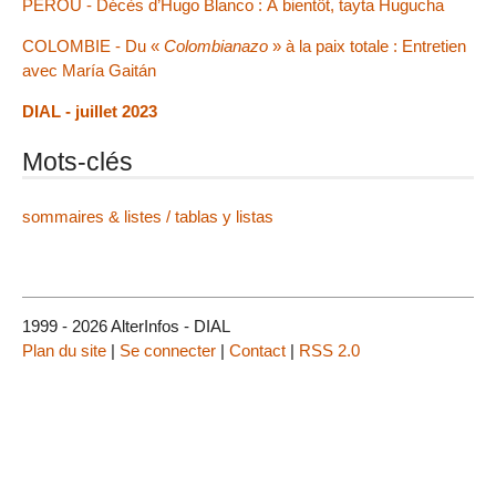
PÉROU - Décès d’Hugo Blanco : À bientôt, tayta Hugucha
COLOMBIE - Du «
Colombianazo
» à la paix totale : Entretien
avec María Gaitán
DIAL - juillet 2023
Mots-clés
sommaires & listes / tablas y listas
1999 - 2026 AlterInfos - DIAL
Plan du site
|
Se connecter
|
Contact
|
RSS 2.0