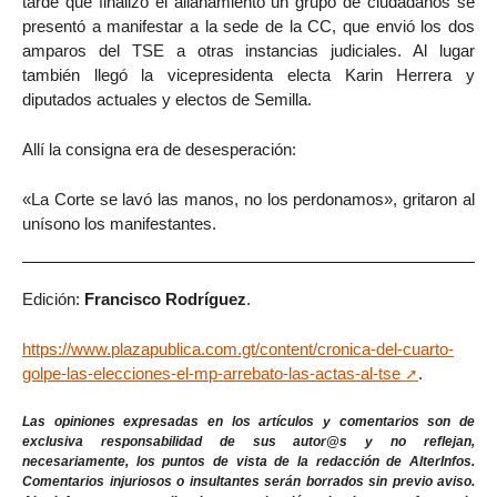
tarde que finalizó el allanamiento un grupo de ciudadanos se
presentó a manifestar a la sede de la CC, que envió los dos
amparos del TSE a otras instancias judiciales. Al lugar
también llegó la vicepresidenta electa Karin Herrera y
diputados actuales y electos de Semilla.
Allí la consigna era de desesperación:
«La Corte se lavó las manos, no los perdonamos», gritaron al
unísono los manifestantes.
Edición:
Francisco Rodríguez
.
https://www.plazapublica.com.gt/content/cronica-del-cuarto-
golpe-las-elecciones-el-mp-arrebato-las-actas-al-tse
.
Las opiniones expresadas en los artículos y comentarios son de
exclusiva responsabilidad de sus autor@s y no reflejan,
necesariamente, los puntos de vista de la redacción de AlterInfos.
Comentarios injuriosos o insultantes serán borrados sin previo aviso.