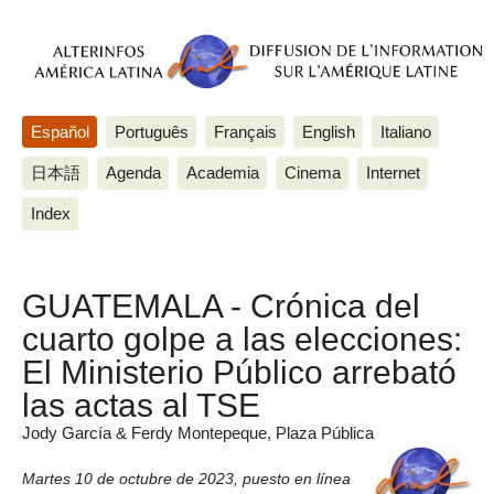
Español
Português
Français
English
Italiano
日本語
Agenda
Academia
Cinema
Internet
Index
GUATEMALA - Crónica del
cuarto golpe a las elecciones:
El Ministerio Público arrebató
las actas al TSE
Jody García & Ferdy Montepeque, Plaza Pública
Martes 10 de octubre de 2023
,
puesto en línea