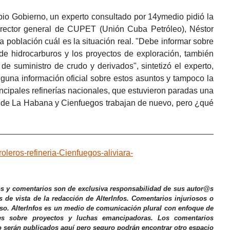
pio Gobierno, un experto consultado por 14ymedio pidió la
irector general de CUPET (Unión Cuba Petróleo), Néstor
a población cuál es la situación real. "Debe informar sobre
 de hidrocarburos y los proyectos de exploración, también
de suministro de crudo y derivados", sintetizó el experto,
guna información oficial sobre estos asuntos y tampoco la
rincipales refinerías nacionales, que estuvieron paradas una
de La Habana y Cienfuegos trabajan de nuevo, pero ¿qué
leros-refineria-Cienfuegos-aliviara-
os y comentarios son de exclusiva responsabilidad de sus autor@s
s de vista de la redacción de AlterInfos. Comentarios injuriosos o
iso. AlterInfos es un medio de comunicación plural con enfoque de
nes sobre proyectos y luchas emancipadoras. Los comentarios
o serán publicados aquí pero seguro podrán encontrar otro espacio