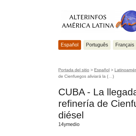
Español
Português
Français
Portada del sitio
>
Español
>
Latinoamér
de Cienfuegos aliviará la (…)
CUBA - La llegada
refinería de Cienfu
diésel
14ymedio