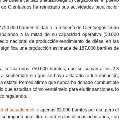
o de buena calidad (mediano/ligero) cargados en el puerto
 de Cienfuegos ha reiniciado sus actividades para recibir
“750.000 barriles le dan a la refinería de Cienfuegos crudo
abajando a la mitad de su capacidad operativa (50.000
medio nacional de producción-rendimiento de diésel en las
 significa una producción estimada de 187.000 barriles de
 a la Isla unos 750.000 barriles, que se suman a los 2,8
a septiembre sin que se haya aclarado si fue donación,
lera estatal Pemex afirma que nunca ha donado combustible
do que estudian cómo vendérselo para eludir sanciones, lo
do regalando.
bió el pasado mes
apenas 32.000 barriles por día, pero el
, se importó una cifra récord en los últimos ocho años, con