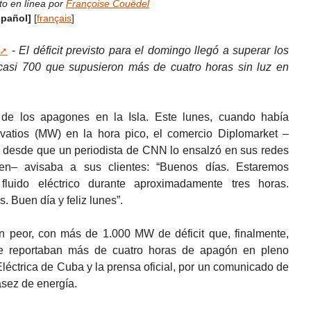
to en línea por
Françoise Couëdel
spañol]
[
français
]
-
El déficit previsto para el domingo llegó a superar los
casi 700 que supusieron más de cuatro horas sin luz en
 de los apagones en la Isla. Este lunes, cuando había
vatios (MW) en la hora pico, el comercio Diplomarket –
desde que un periodista de CNN lo ensalzó en sus redes
en– avisaba a sus clientes: “Buenos días. Estaremos
fluido eléctrico durante aproximadamente tres horas.
 Buen día y feliz lunes”.
 peor, con más de 1.000 MW de déficit que, finalmente,
e reportaban más de cuatro horas de apagón en pleno
léctrica de Cuba y la prensa oficial, por un comunicado de
asez de energía.