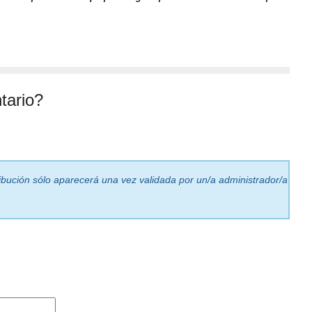
tario?
ribución sólo aparecerá una vez validada por un/a administrador/a