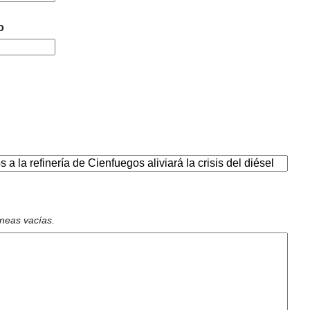
o
íneas vacías.