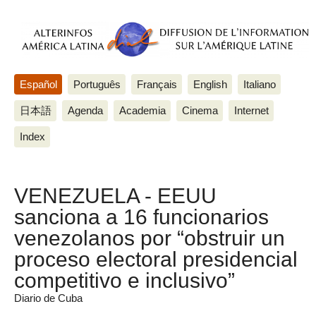
Español
Português
Français
English
Italiano
日本語
Agenda
Academia
Cinema
Internet
Index
VENEZUELA - EEUU
sanciona a 16 funcionarios
venezolanos por “obstruir un
proceso electoral presidencial
competitivo e inclusivo”
Diario de Cuba