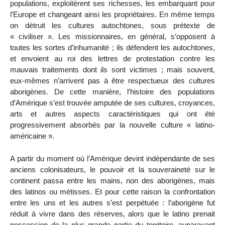
populations, exploitèrent ses richesses, les embarquant pour
l’Europe et changeant ainsi les propriétaires. En même temps
on détruit les cultures autochtones, sous prétexte de
« civiliser ». Les missionnaires, en général, s’opposent à
toutes les sortes d’inhumanité ; ils défendent les autochtones,
et envoient au roi des lettres de protestation contre les
mauvais traitements dont ils sont victimes ; mais souvent,
eux-mêmes n’arrivent pas à être respectueux des cultures
aborigènes. De cette manière, l’histoire des populations
d’Amérique s’est trouvée amputée de ses cultures, croyances,
arts et autres aspects caractéristiques qui ont été
progressivement absorbés par la nouvelle culture « latino-
américaine ».
A partir du moment où l’Amérique devint indépendante de ses
anciens colonisateurs, le pouvoir et la souveraineté sur le
continent passa entre les mains, non des aborigènes, mais
des latinos ou métisses. Et pour cette raison la confrontation
entre les uns et les autres s’est perpétuée : l’aborigène fut
réduit à vivre dans des réserves, alors que le latino prenait
possession de la plus grande partie du territoire, auparavant