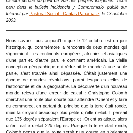
histoire perçue du point de vue des peuples indigènes. Texte
paru dans le bulletin Incidencia y Compromisio, publié sur
Internet par
Pastoral Social - Caritas Panama
, le 13 octobre
2003.
Nous savons tous aujourd’hui que le 12 octobre est un jour
historique, qui commémore la rencontre de deux mondes qui
s’ignoraient : les continents européens, africains et asiatiques
d’une part et, d’autre part, le continent américain. La vieille
conception géographique qui réduisait le monde à une seule
partie, s’est trouvée ainsi dépassée. C’était justement une
époque de grandes révolutions, parmi lesquelles celles de
l’astronomie et de la géographie. La découverte d’un nouveau
monde releva d’une erreur de calcul : Christophe Colomb
cherchait une route plus courte pour atteindre l’Orient et y faire
du commerce, en partant du principe que la terre était ronde,
mais la croyant beaucoup plus petite qu’elle n’était. Il pensait
que 135 degrés séparaient l’Europe et l’Orient asiatique, alors
qu’en réalité c’était 229 degrés. Puisque la terre était ronde,
Colomb pensa que la route serait plus courte en s’orientant