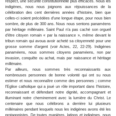
respect, une sécurité constitutionnelle plus efficaces. Nous les
indigènes, nous nous joignons aux réjouissances de la
célébration des cent dernières années d’histoire, bien que
celles-ci soient précédées d’une longue étape, pour nous bien
sombre, de plus de 300 ans. Nous nous sentons panaméens
par héritage millénaire. Saint Paul n’a pas caché son orgueil
d’être citoyen romain « par la naissance », même devant le
tribun romain qui avoua avoir acheté sa citoyenneté pour une
grosse somme d’argent (voir Actes, 22, 22-29). Indigènes
panaméens, nous sommes citoyens panaméens, non par
invasion, conquête ou achat, mais par naissance et héritage
millénaire.
Par ailleurs, nous sommes très reconnaissants aux
nombreuses personnes de bonne volonté qui ont su nous
estimer et nous reconnaître comme des personnes ; comme
l’Eglise catholique qui a joué un rôle important dans l’histoire,
reconnaissant et défendant notre dignité, accompagnant et
illuminant notre cheminement avec la lumière du Christ. Le
centenaire que nous célébrons a derrière lui plusieurs
millénaires pendant lesquels nous les indigènes avons été les
protagonistes. De toutes manières, latinos et indigènes, nous