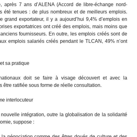
, après 7 ans d’ALENA (Accord de libre-échange nord-
s été tenues : de plus nombreux et de meilleurs emplois.
 le grand exportateur, il y a aujourd’hui 9,4% d’emplois en
rises exportatrices ont créé des emplois, mais moins que
anciens fournisseurs. En outre, les emplois créés sont de
aux emplois salariés créés pendant le TLCAN, 49% n’ont
et sa pratique
nationaux doit se faire à visage découvert et avec la
is être ratifiée sous forme de réelle consultation.
e interlocuteur
ouvelle intégration, outre la globalisation de la solidarité
nomie, suppose :
à la négociation comme des êtres doués de culture et des