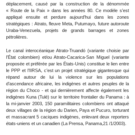
déplacement, causé par la construction de la dénommée
« Route de la Paix » dans les années 80. Ce modèle s’est
appliqué ensuite et perdure aujourd’hui dans les zones
stratégiques : Atrato, fleuve Meta, Putumayo, future autoroute
Uraba-Venezuela, projets de grands barrages et zones
pétrolières.
Le canal interocéanique Atrato-Truandó (variante choisie par
l’État colombien) et/ou Atrato-Cacarica-San Miguel (variante
proposée et préférée par les États-Unis) constitue le lien entre
le PPP et l’IIRSA, c’est un projet stratégique gigantesque qui
répand autour de lui la violence sur les populations
d’ascendance africaine, les indigènes et autres peuples de la
région du Choco - et qui dernièrement affecte également les
indigènes Kuna (Tulé) sur le territoire frontalier du Panama : à
la mi-janvier 2003, 150 paramilitaires colombiens ont attaqué
deux villages de la région du Darien, Paya et Pucuro, torturant
et massacrant 5 caciques indigènes, enlevant deux reporters
états-uniens et un canadien (La Prensa, Panama,21 /1/2003).