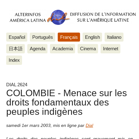
Español
Português
Français
English
Italiano
日本語
Agenda
Academia
Cinema
Internet
Index
DIAL 2624
COLOMBIE - Menace sur les
droits fondamentaux des
peuples indigènes
samedi 1er mars 2003
,
mis en ligne par
Dial
Les droits des peuples indigènes sont gravement mis en