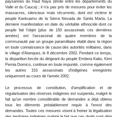
paysannes du Haut Naya (limite entre les départements du
Valle et du Cauca) ; il n’a pas pris de mesures pour éviter les
massacres, silencieux mais récurrents, dont est victime le
peuple Kankuamo de la Sierra Nevada de Santa Marta. La
derniere manifestation en date du véritable ethnocide dont ce
peuple fait l’objet (plus de 150 assassinats ces dernières
années) est l’assassinat de quatre membres de la
communauté par un groupe paramilitaire établi dans la région
en toute connaissance de cause des autorités militaires, dans
le village d’Atanquez, le 8 décembre 2002. Pendant ce temps,
la disparition forcée du dirigeant du peuple Embera Katio, Kimi
Pernia Domico, continue en toute impunité, comme également
les autres 153 assassinats d’indigènes enregistrés
uniquement au cours de l’année 2002.
Le processus de constitution, d’amplification et de
régularisation des réserves indigènes est suspendu, malgré le
fait qu’un nombre considérable de demandes a déjà obtenu
tous les éléments préalablement requis à l’envoi des
demandes. Toutes ces mesures visent à freiner la légalisation
des territoires indigènes malgré le fait que ces droits sont déjà