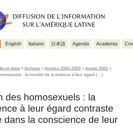
English
Italiano
日本語
Agenda
Academia
Cin
le en ligne
>
Archives
>
Années 2000-2009
>
Année 2002
>
omosexuels : la montée de la violence à leur égard (…)
n des homosexuels : la
ence à leur égard contraste
 dans la conscience de leur