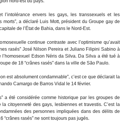
gion nord-est du pays.
 l’intolérance envers les gays, les transsexuels et les
s morts”, a déclaré Luis Mott, président du Groupe gay de
capitale de l’État de Bahia, dans le Nord-Est.
homosexuelle continue contraste avec l’optimisme qu’avait
s rasés” José Nilson Pereira et Juliano Filipini Sabino à
e l’homosexuel Edson Néris da Silva. Da Silva a été tué à
roupe de 18 “crânes rasés” dans la ville de São Paulo.
ion est absolument condamnable”, c’est ce que déclarait la
nando Camargo de Barros Vidal le 14 février.
” a été considérée comme historique par les groupes de
 la citoyenneté des gays, lesbiennes et travestis. C’est la
condamnées des personnes impliquées dans des délits de
16 “crânes rasés” ne sont toujours pas jugés.