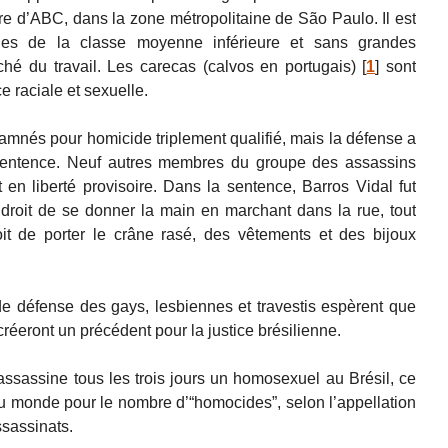
re d’ABC, dans la zone métropolitaine de São Paulo. Il est
nes de la classe moyenne inférieure et sans grandes
ché du travail. Les carecas (calvos en portugais)
[
1
]
sont
e raciale et sexuelle.
amnés pour homicide triplement qualifié, mais la défense a
a sentence. Neuf autres membres du groupe des assassins
 en liberté provisoire. Dans la sentence, Barros Vidal fut
droit de se donner la main en marchant dans la rue, tout
t de porter le crâne rasé, des vêtements et des bijoux
de défense des gays, lesbiennes et travestis espèrent que
éeront un précédent pour la justice brésilienne.
ssassine tous les trois jours un homosexuel au Brésil, ce
 au monde pour le nombre d’“homocides”, selon l’appellation
sassinats.