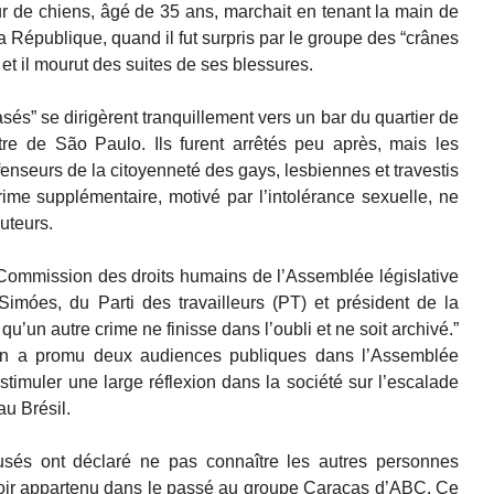
ur de chiens, âgé de 35 ans, marchait en tenant la main de
la République, quand il fut surpris par le groupe des “crânes
 et il mourut des suites de ses blessures.
asés” se dirigèrent tranquillement vers un bar du quartier de
tre de São Paulo. Ils furent arrêtés peu après, mais les
enseurs de la citoyenneté des gays, lesbiennes et travestis
rime supplémentaire, motivé par l’intolérance sexuelle, ne
uteurs.
 la Commission des droits humains de l’Assemblée législative
móes, du Parti des travailleurs (PT) et président de la
u’un autre crime ne finisse dans l’oubli et ne soit archivé.”
ion a promu deux audiences publiques dans l’Assemblée
 stimuler une large réflexion dans la société sur l’escalade
u Brésil.
usés ont déclaré ne pas connaître les autres personnes
voir appartenu dans le passé au groupe Caracas d’ABC. Ce