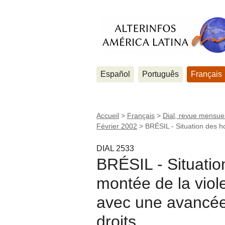
Español
Português
Français
Accueil
>
Français
>
Dial, revue mensuel
Février 2002
>
BRÉSIL - Situation des h
DIAL 2533
BRÉSIL - Situatio
montée de la viol
avec une avancée
droits